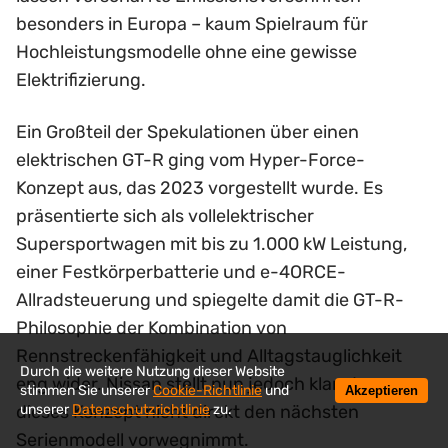
besonders in Europa – kaum Spielraum für
Hochleistungsmodelle ohne eine gewisse
Elektrifizierung.
Ein Großteil der Spekulationen über einen
elektrischen GT-R ging vom Hyper-Force-
Konzept aus, das 2023 vorgestellt wurde. Es
präsentierte sich als vollelektrischer
Supersportwagen mit bis zu 1.000 kW Leistung,
einer Festkörperbatterie und e-4ORCE-
Allradsteuerung und spiegelte damit die GT-R-
Philosophie der Kombination von
Rennstreckenfähigkeit und Alltagstauglichkeit
Durch die weitere Nutzung dieser Website
eng wider. Nissan stellt nun jedoch klar, dass
stimmen Sie unserer
Cookie-Richtlinie
und
Akzeptieren
unserer
Datenschutzrichtlinie
zu.
dieses Konzept nicht direkt den nächsten
Serienmodell vorwegnimmt.