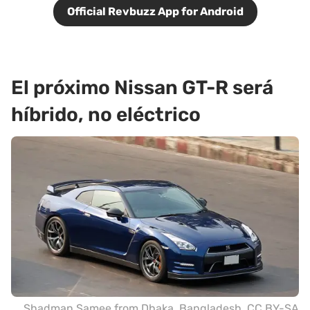
Official Revbuzz App for Android
El próximo Nissan GT-R será
híbrido, no eléctrico
Shadman Samee from Dhaka, Bangladesh
,
CC BY-SA