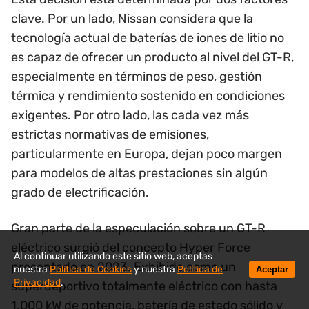
clave. Por un lado, Nissan considera que la
tecnología actual de baterías de iones de litio no
es capaz de ofrecer un producto al nivel del GT-R,
especialmente en términos de peso, gestión
térmica y rendimiento sostenido en condiciones
exigentes. Por otro lado, las cada vez más
estrictas normativas de emisiones,
particularmente en Europa, dejan poco margen
para modelos de altas prestaciones sin algún
grado de electrificación.
Gran parte de la especulación sobre un GT-R
eléctrico surgió del concepto Hyper Force
Al continuar utilizando este sitio web, aceptas
presentado en 2023. Exhibido como un
nuestra
Política de Cookies
y nuestra
Política de
Aceptar
Privacidad
.
superdeportivo totalmente eléctrico con hasta
1.000 kW de potencia, batería de estado sólido y