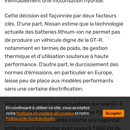
inévitablement une motorisation hybride.
Cette décision est façonnée par deux facteurs
clés. D'une part, Nissan estime que la technologie
actuelle des batteries lithium-ion ne permet pas
de produire un véhicule digne de la GT-R,
notamment en termes de poids, de gestion
thermique et d'utilisation soutenue à haute
performance. D'autre part, le durcissement des
normes d'émissions, en particulier en Europe,
laisse peu de place aux modèles performants
sans une certaine électrification.
Une grande partie des spéculations sur une GT-R
En continuant à utiliser ce site, vous acceptez
électrique provient du concept Hyper Force
notre
Politique en matière de cookies
et notre
Accepter
Politique de Confidentialité
.
dévoilé en 2023. Présenté comme une supercar
entièrement électrique avec jusqu'à 1 000 kW de