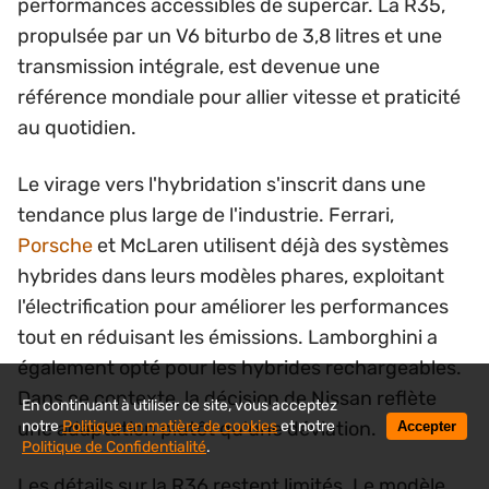
performances accessibles de supercar. La R35,
propulsée par un V6 biturbo de 3,8 litres et une
transmission intégrale, est devenue une
référence mondiale pour allier vitesse et praticité
au quotidien.
Le virage vers l'hybridation s'inscrit dans une
tendance plus large de l'industrie. Ferrari,
Porsche
et McLaren utilisent déjà des systèmes
hybrides dans leurs modèles phares, exploitant
l'électrification pour améliorer les performances
tout en réduisant les émissions. Lamborghini a
également opté pour les hybrides rechargeables.
Dans ce contexte, la décision de Nissan reflète
En continuant à utiliser ce site, vous acceptez
notre
Politique en matière de cookies
et notre
une adaptation plutôt qu'une déviation.
Accepter
Politique de Confidentialité
.
Les détails sur la R36 restent limités. Le modèle