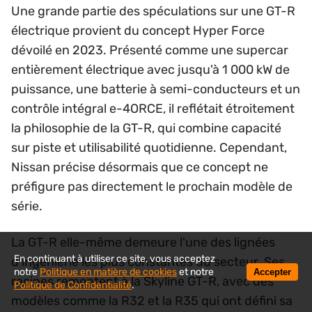
Une grande partie des spéculations sur une GT-R
électrique provient du concept Hyper Force
dévoilé en 2023. Présenté comme une supercar
entièrement électrique avec jusqu'à 1 000 kW de
puissance, une batterie à semi-conducteurs et un
contrôle intégral e-4ORCE, il reflétait étroitement
la philosophie de la GT-R, qui combine capacité
sur piste et utilisabilité quotidienne. Cependant,
Nissan précise désormais que ce concept ne
préfigure pas directement le prochain modèle de
série.
La GT-R elle-même demeure l'une des lignées
En continuant à utiliser ce site, vous acceptez
d'ingénierie les plus constantes du secteur. Ses
notre
Politique en matière de cookies
et notre
Accepter
racines remontent à la Skyline GT-R, avec des
Politique de Confidentialité
.
modèles comme la R32 et la R35 qui ont défini sa