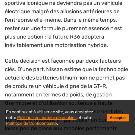
sportive iconique ne deviendra pas un véhicule
électrique malgré des allusions antérieures de
l'entreprise elle-même. Dans le même temps,
rester sur une formule purement essence n'est
plus une option : la future R36 adoptera
inévitablement une motorisation hybride.
Cette décision est façonnée par deux facteurs
clés. D'une part, Nissan estime que la technologie
actuelle des batteries lithium-ion ne permet pas
de produire un véhicule digne de la GT-R,
notamment en termes de poids, de gestion
thermique et d'utilisation soutenue à haute
performance. D'autre part, le durcissement des
En continuant à utiliser ce site, vous acceptez
notre
Politique en matière de cookies
et notre
Accepter
normes d'émissions, en particulier en Europe,
Politique de Confidentialité
.
laisse peu de place aux modèles performants