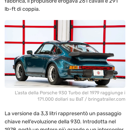
fabbrica, il propulsore erogava 261 cavalli e 291
lb-ft di coppia.
L'asta della Porsche 930 Turbo del 1979 raggiunge i
171.000 dollari su BaT / bringatrailer.com
La versione da 3,3 litri rappresentò un passaggio
chiave nell'evoluzione della 930. Introdotta nel
1978, portò un motore più grande e un intercooler,