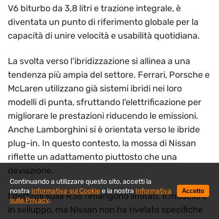
V6 biturbo da 3,8 litri e trazione integrale, è
diventata un punto di riferimento globale per la
capacità di unire velocità e usabilità quotidiana.
La svolta verso l'ibridizzazione si allinea a una
tendenza più ampia del settore. Ferrari, Porsche e
McLaren utilizzano già sistemi ibridi nei loro
modelli di punta, sfruttando l'elettrificazione per
migliorare le prestazioni riducendo le emissioni.
Anche Lamborghini si è orientata verso le ibride
plug-in. In questo contesto, la mossa di Nissan
riflette un adattamento piuttosto che una
deviazione.
Continuando a utilizzare questo sito, accetti la
nostra
Informativa sui Cookie
e la nostra
Informativa
Accetto
I dettagli sulla R36 rimangono limitati. Il modello è
sulla Privacy
.
in sviluppo, ma Nissan non ha rivelato specifiche