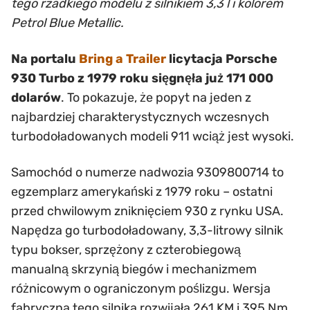
tego rzadkiego modelu z silnikiem 3,3 l i kolorem
Petrol Blue Metallic.
Na portalu
Bring a Trailer
licytacja Porsche
930 Turbo z 1979 roku sięgnęła już 171 000
dolarów
. To pokazuje, że popyt na jeden z
najbardziej charakterystycznych wczesnych
turbodoładowanych modeli 911 wciąż jest wysoki.
Samochód o numerze nadwozia 9309800714 to
egzemplarz amerykański z 1979 roku – ostatni
przed chwilowym zniknięciem 930 z rynku USA.
Napędza go turbodoładowany, 3,3-litrowy silnik
typu bokser, sprzężony z czterobiegową
manualną skrzynią biegów i mechanizmem
różnicowym o ograniczonym poślizgu. Wersja
fabryczna tego silnika rozwijała 261 KM i 395 Nm