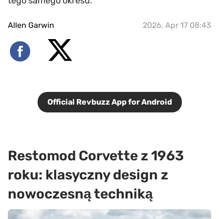
tego samego okresu.
Allen Garwin
2026, Apr 17 08:43
Official Revbuzz App for Android
Restomod Corvette z 1963
roku: klasyczny design z
nowoczesną techniką