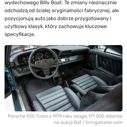
wydechowego Billy Boat. Te zmiany nieznacznie
odchodzą od ścisłej oryginalności fabrycznej, ale
pozycjonują auto jako dobrze przygotowany i
użytkowy klasyk, który zachowuje kluczowe
specyfikacje.
Porsche 930 Turbo z 1979 roku osiąga 171 000 dolarów
na aukcji BaT / bringatrailer.com