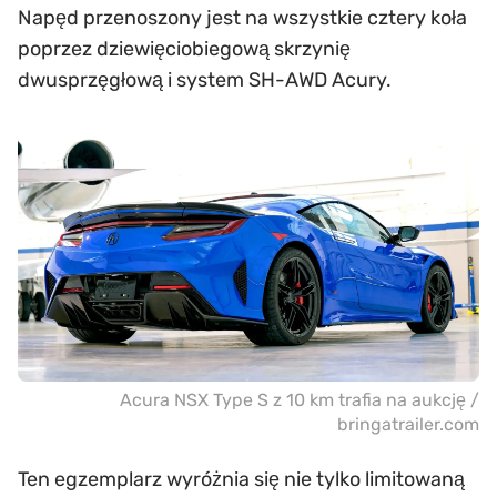
Napęd przenoszony jest na wszystkie cztery koła
poprzez dziewięciobiegową skrzynię
dwusprzęgłową i system SH-AWD Acury.
Acura NSX Type S z 10 km trafia na aukcję /
bringatrailer.com
Ten egzemplarz wyróżnia się nie tylko limitowaną