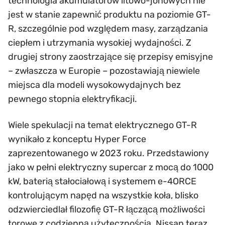
technologia akumulatorów litowo-jonowych nie
jest w stanie zapewnić produktu na poziomie GT-
R, szczególnie pod względem masy, zarządzania
ciepłem i utrzymania wysokiej wydajności. Z
drugiej strony zaostrzające się przepisy emisyjne
– zwłaszcza w Europie – pozostawiają niewiele
miejsca dla modeli wysokowydajnych bez
pewnego stopnia elektryfikacji.
Wiele spekulacji na temat elektrycznego GT-R
wynikało z konceptu Hyper Force
zaprezentowanego w 2023 roku. Przedstawiony
jako w pełni elektryczny supercar z mocą do 1000
kW, baterią stałociałową i systemem e-4ORCE
kontrolującym napęd na wszystkie koła, blisko
odzwierciedlał filozofię GT-R łączącą możliwości
torowe z codzienną użytecznością. Nissan teraz