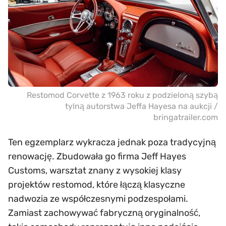
Restomod Corvette z 1963 roku z podzieloną szybą
tylną autorstwa Jeffa Hayesa na aukcji /
bringatrailer.com
Ten egzemplarz wykracza jednak poza tradycyjną
renowację. Zbudowała go firma Jeff Hayes
Customs, warsztat znany z wysokiej klasy
projektów restomod, które łączą klasyczne
nadwozia ze współczesnymi podzespołami.
Zamiast zachowywać fabryczną oryginalność,