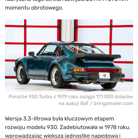
momentu obrotowego.
Porsche 930 Turbo z 1979 roku osiąga 171 000 dolarów
na aukcji BaT / bringatrailer.com
Wersja 3,3-litrowa była kluczowym etapem
rozwoju modelu 930. Zadebiutowała w 1978 roku,
wprowadzając większą jednostkę napędową i