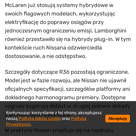
McLaren już stosują systemy hybrydowe w
swoich flagowych modelach, wykorzystując
elektryfikację do poprawy osiągów przy
jednoczesnym ograniczeniu emisji. Lamborghini
również przestawiło się na hybrydy plug-in. W tym
kontekście ruch Nissana odzwierciedla
dostosowanie, a nie odstępstwo.
Szczegóły dotyczące R36 pozostają ograniczone.
Model jest w fazie rozwoju, ale Nissan nie ujawnił
oficjalnych specyfikacji, szczegółów platformy ani
dokładnego harmonogramu premiery. Dostępne
sygnały sugerują debiut w drugiej połowie dekady
Kontynuując korzystanie z tej strony, akceptujesz
z architekturą hybrydową.
naszą
Polityka plików cookie
oraz
Polityka
Akceptuję
Prywatności
.
W praktyce Nissan znajduje się na rozdrożu