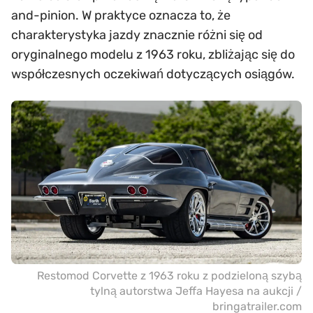
and-pinion. W praktyce oznacza to, że
charakterystyka jazdy znacznie różni się od
oryginalnego modelu z 1963 roku, zbliżając się do
współczesnych oczekiwań dotyczących osiągów.
Restomod Corvette z 1963 roku z podzieloną szybą
tylną autorstwa Jeffa Hayesa na aukcji /
bringatrailer.com