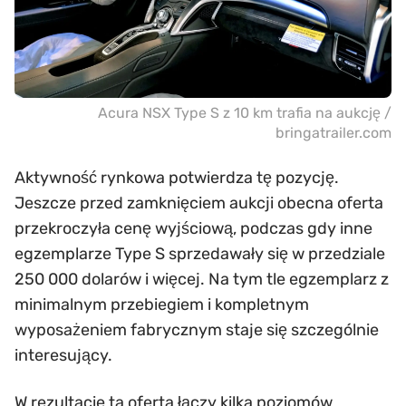
Acura NSX Type S z 10 km trafia na aukcję /
bringatrailer.com
Aktywność rynkowa potwierdza tę pozycję.
Jeszcze przed zamknięciem aukcji obecna oferta
przekroczyła cenę wyjściową, podczas gdy inne
egzemplarze Type S sprzedawały się w przedziale
250 000 dolarów i więcej. Na tym tle egzemplarz z
minimalnym przebiegiem i kompletnym
wyposażeniem fabrycznym staje się szczególnie
interesujący.
W rezultacie ta oferta łączy kilka poziomów