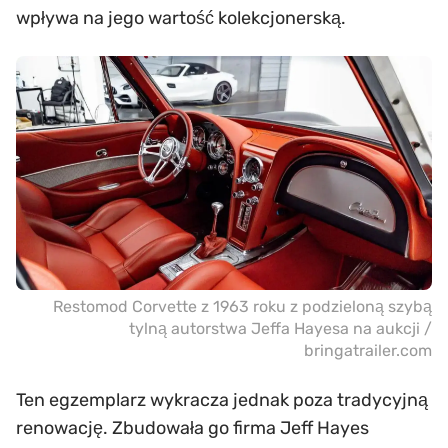
wpływa na jego wartość kolekcjonerską.
Restomod Corvette z 1963 roku z podzieloną szybą
tylną autorstwa Jeffa Hayesa na aukcji /
bringatrailer.com
Ten egzemplarz wykracza jednak poza tradycyjną
renowację. Zbudowała go firma Jeff Hayes