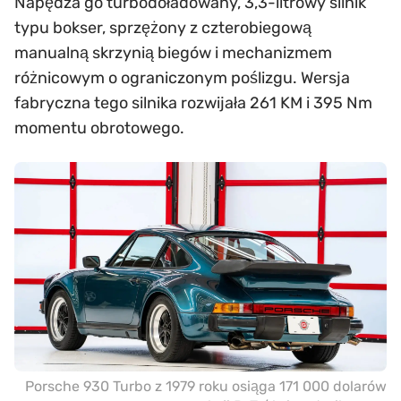
Napędza go turbodoładowany, 3,3-litrowy silnik
typu bokser, sprzężony z czterobiegową
manualną skrzynią biegów i mechanizmem
różnicowym o ograniczonym poślizgu. Wersja
fabryczna tego silnika rozwijała 261 KM i 395 Nm
momentu obrotowego.
Porsche 930 Turbo z 1979 roku osiąga 171 000 dolarów