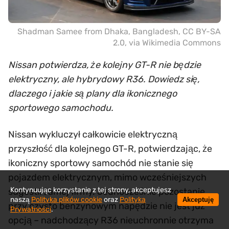
Shadman Samee from Dhaka, Bangladesh
,
CC BY-SA
2.0
, via Wikimedia Commons
Nissan potwierdza, że kolejny GT-R nie będzie
elektryczny, ale hybrydowy R36. Dowiedz się,
dlaczego i jakie są plany dla ikonicznego
sportowego samochodu.
Nissan wykluczył całkowicie elektryczną
przyszłość dla kolejnego GT-R, potwierdzając, że
ikoniczny sportowy samochód nie stanie się
pojazdem elektrycznym, mimo wcześniejszych
Kontynuując korzystanie z tej strony, akceptujesz
sugestii samej firmy. Jednocześnie pozostanie
naszą
Polityka plików cookie
oraz
Polityka
Akceptuję
przy czysto benzynowym napędzie nie jest już
Prywatności
.
opcją – nadchodzący R36 nieuchronnie otrzyma