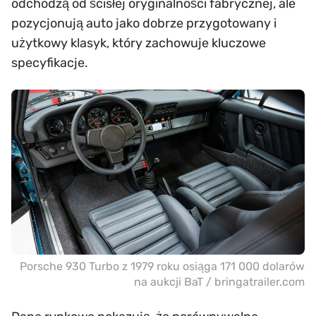
odchodzą od ścisłej oryginalności fabrycznej, ale
pozycjonują auto jako dobrze przygotowany i
użytkowy klasyk, który zachowuje kluczowe
specyfikacje.
Porsche 930 Turbo z 1979 roku osiąga 171 000 dolarów
na aukcji BaT / bringatrailer.com