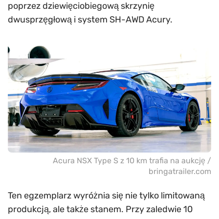
poprzez dziewięciobiegową skrzynię
dwusprzęgłową i system SH-AWD Acury.
Acura NSX Type S z 10 km trafia na aukcję /
bringatrailer.com
Ten egzemplarz wyróżnia się nie tylko limitowaną
produkcją, ale także stanem. Przy zaledwie 10