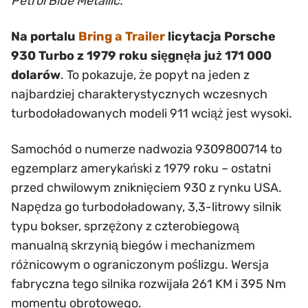
Petrol Blue Metallic.
Na portalu
Bring a Trailer
licytacja Porsche
930 Turbo z 1979 roku sięgnęła już 171 000
dolarów
. To pokazuje, że popyt na jeden z
najbardziej charakterystycznych wczesnych
turbodoładowanych modeli 911 wciąż jest wysoki.
Samochód o numerze nadwozia 9309800714 to
egzemplarz amerykański z 1979 roku – ostatni
przed chwilowym zniknięciem 930 z rynku USA.
Napędza go turbodoładowany, 3,3-litrowy silnik
typu bokser, sprzężony z czterobiegową
manualną skrzynią biegów i mechanizmem
różnicowym o ograniczonym poślizgu. Wersja
fabryczna tego silnika rozwijała 261 KM i 395 Nm
momentu obrotowego.