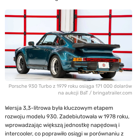
Porsche 930 Turbo z 1979 roku osiąga 171 000 dolarów
na aukcji BaT / bringatrailer.com
Wersja 3,3-litrowa była kluczowym etapem
rozwoju modelu 930. Zadebiutowała w 1978 roku,
wprowadzając większą jednostkę napędową i
intercooler, co poprawiło osiągi w porównaniu z