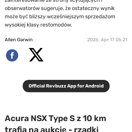
zainteresowanie ze strony licytujących i
obserwatorów sugeruje, że ostateczny wynik
może być bliższy wcześniejszym sprzedażom
wysokiej klasy restomodów.
Allen Garwin
2026, Apr 17 05:21
Official Revbuzz App for Android
Acura NSX Type S z 10 km
trafia na aukcję - rzadki