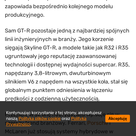
zapowiada bezpośrednio kolejnego modelu
produkcyjnego.
Sam GT-R pozostaje jedną z najbardziej spójnych
linii inżynieryjnych w branży. Jego korzenie
sięgają Skyline GT-R, a modele takie jak R32 i R35
ugruntowały jego reputację zaawansowanej
technologii i dostępnej wydajności supercar. R35,
napędzany 3,8-litrowym, dwuturbinowym
silnikiem V6 z napędem na wszystkie koła, stał się
globalnym punktem odniesienia w łączeniu
prędkości z codzienną użytecznością.
Kontynuując korzystanie z tej strony, akceptujesz
Przejście w stronę hybrydyzacji wpisuje się w
naszą
Polityka plików cookie
oraz
Polityka
Akceptuję
szerszy trend branżowy. Ferrari,
Porsche
i
Prywatności
.
McLaren już stosują systemy hybrydowe w