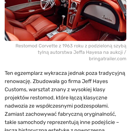
Restomod Corvette z 1963 roku z podzieloną szybą
tylną autorstwa Jeffa Hayesa na aukcji /
bringatrailer.com
Ten egzemplarz wykracza jednak poza tradycyjną
renowację. Zbudowała go firma Jeff Hayes
Customs, warsztat znany z wysokiej klasy
projektów restomod, które łączą klasyczne
nadwozia ze współczesnymi podzespołami.
Zamiast zachowywać fabryczną oryginalność,
takie samochody reprezentują inne podejście –
łączą historyczną estetykę z nowoczesną