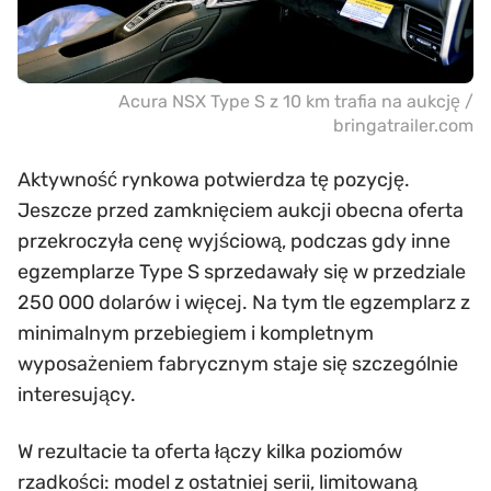
Acura NSX Type S z 10 km trafia na aukcję /
bringatrailer.com
Aktywność rynkowa potwierdza tę pozycję.
Jeszcze przed zamknięciem aukcji obecna oferta
przekroczyła cenę wyjściową, podczas gdy inne
egzemplarze Type S sprzedawały się w przedziale
250 000 dolarów i więcej. Na tym tle egzemplarz z
minimalnym przebiegiem i kompletnym
wyposażeniem fabrycznym staje się szczególnie
interesujący.
W rezultacie ta oferta łączy kilka poziomów
rzadkości: model z ostatniej serii, limitowaną