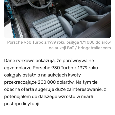
Porsche 930 Turbo z 1979 roku osiąga 171 000 dolarów
na aukcji BaT / bringatrailer.com
Dane rynkowe pokazują, że porównywalne
egzemplarze Porsche 930 Turbo z 1979 roku
osiągały ostatnio na aukcjach kwoty
przekraczające 200 000 dolarów. Na tym tle
obecna oferta sugeruje duże zainteresowanie, z
potencjałem do dalszego wzrostu w miarę
postępu licytacji.