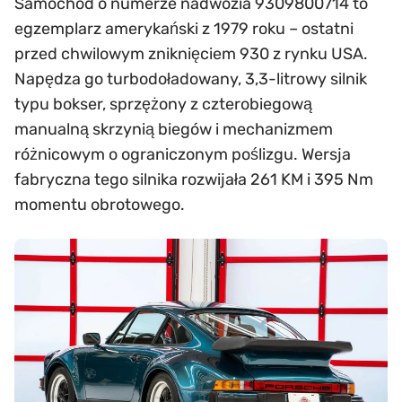
Samochód o numerze nadwozia 9309800714 to
egzemplarz amerykański z 1979 roku – ostatni
przed chwilowym zniknięciem 930 z rynku USA.
Napędza go turbodoładowany, 3,3-litrowy silnik
typu bokser, sprzężony z czterobiegową
manualną skrzynią biegów i mechanizmem
różnicowym o ograniczonym poślizgu. Wersja
fabryczna tego silnika rozwijała 261 KM i 395 Nm
momentu obrotowego.