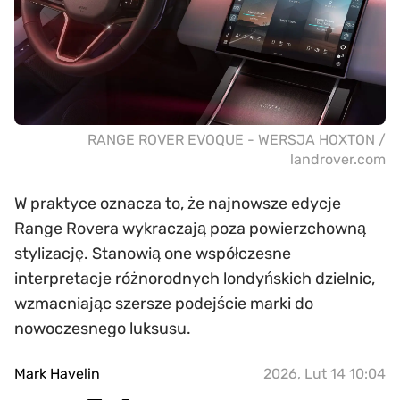
RANGE ROVER EVOQUE - WERSJA HOXTON /
landrover.com
W praktyce oznacza to, że najnowsze edycje
Range Rovera wykraczają poza powierzchowną
stylizację. Stanowią one współczesne
interpretacje różnorodnych londyńskich dzielnic,
wzmacniając szersze podejście marki do
nowoczesnego luksusu.
Mark Havelin
2026, Lut 14 10:04