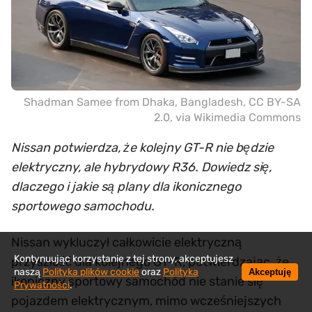
Shadman Samee from Dhaka, Bangladesh
,
CC BY-SA
2.0
, via Wikimedia Commons
Nissan potwierdza, że kolejny GT-R nie będzie
elektryczny, ale hybrydowy R36. Dowiedz się,
dlaczego i jakie są plany dla ikonicznego
sportowego samochodu.
Nissan wykluczył całkowicie elektryczną
Kontynuując korzystanie z tej strony, akceptujesz
przyszłość dla kolejnego GT-R, potwierdzając, że
naszą
Polityka plików cookie
oraz
Polityka
Akceptuję
ikoniczny sportowy samochód nie stanie się
Prywatności
.
pojazdem elektrycznym, mimo wcześniejszych