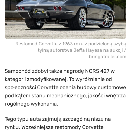
Restomod Corvette z 1963 roku z podzieloną szybą
tylną autorstwa Jeffa Hayesa na aukcji /
bringatrailer.com
Samochód zdobył także nagrodę NCRS 427 w
kategorii zmodyfikowanej. To wyróżnienie od
społeczności Corvette ocenia budowy customowe
pod kątem stanu mechanicznego, jakości wnętrza
i ogólnego wykonania.
Tego typu auta zajmują szczególną niszę na
rynku. Wcześniejsze restomody Corvette