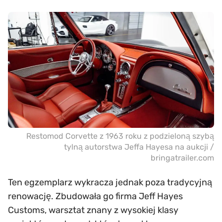
Restomod Corvette z 1963 roku z podzieloną szybą
tylną autorstwa Jeffa Hayesa na aukcji /
bringatrailer.com
Ten egzemplarz wykracza jednak poza tradycyjną
renowację. Zbudowała go firma Jeff Hayes
Customs, warsztat znany z wysokiej klasy