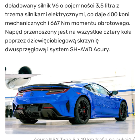
doładowany silnik V6 o pojemności 3,5 litra z
trzema silnikami elektrycznymi, co daje 600 koni
mechanicznych i 667 Nm momentu obrotowego.
Napęd przenoszony jest na wszystkie cztery koła
poprzez dziewięciobiegową skrzynię
dwusprzęgłową i system SH-AWD Acury.
Acura NSX Type S z 10 km trafia na aukcję /