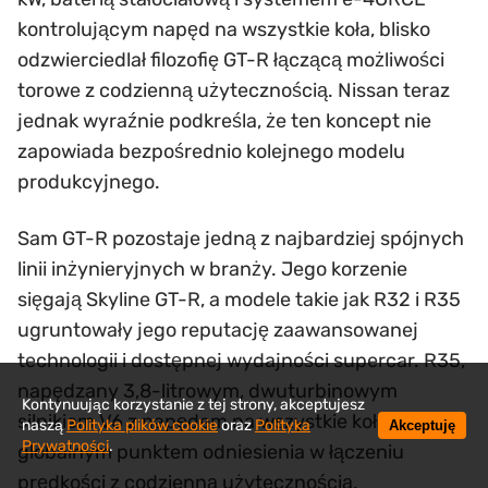
kontrolującym napęd na wszystkie koła, blisko
odzwierciedlał filozofię GT-R łączącą możliwości
torowe z codzienną użytecznością. Nissan teraz
jednak wyraźnie podkreśla, że ten koncept nie
zapowiada bezpośrednio kolejnego modelu
produkcyjnego.
Sam GT-R pozostaje jedną z najbardziej spójnych
linii inżynieryjnych w branży. Jego korzenie
sięgają Skyline GT-R, a modele takie jak R32 i R35
ugruntowały jego reputację zaawansowanej
technologii i dostępnej wydajności supercar. R35,
napędzany 3,8-litrowym, dwuturbinowym
Kontynuując korzystanie z tej strony, akceptujesz
silnikiem V6 z napędem na wszystkie koła, stał się
naszą
Polityka plików cookie
oraz
Polityka
Akceptuję
Prywatności
.
globalnym punktem odniesienia w łączeniu
prędkości z codzienną użytecznością.