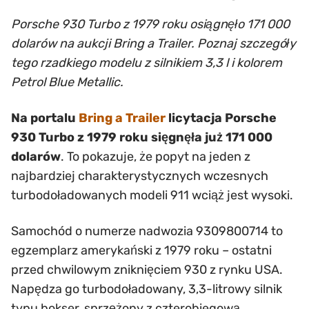
Porsche 930 Turbo z 1979 roku osiągnęło 171 000
dolarów na aukcji Bring a Trailer. Poznaj szczegóły
tego rzadkiego modelu z silnikiem 3,3 l i kolorem
Petrol Blue Metallic.
Na portalu
Bring a Trailer
licytacja Porsche
930 Turbo z 1979 roku sięgnęła już 171 000
dolarów
. To pokazuje, że popyt na jeden z
najbardziej charakterystycznych wczesnych
turbodoładowanych modeli 911 wciąż jest wysoki.
Samochód o numerze nadwozia 9309800714 to
egzemplarz amerykański z 1979 roku – ostatni
przed chwilowym zniknięciem 930 z rynku USA.
Napędza go turbodoładowany, 3,3-litrowy silnik
typu bokser, sprzężony z czterobiegową