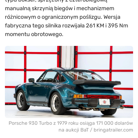
manualną skrzynią biegów i mechanizmem
różnicowym o ograniczonym poślizgu. Wersja
fabryczna tego silnika rozwijała 261 KM i 395 Nm
momentu obrotowego.
Porsche 930 Turbo z 1979 roku osiąga 171 000 dolarów
na aukcji BaT / bringatrailer.com