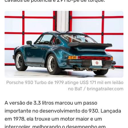
cavalos de potência e 291 lb-pé de torque.
Porsche 930 Turbo de 1979 atinge US$ 171 mil em leilão
no BaT / bringatrailer.com
A versão de 3,3 litros marcou um passo
importante no desenvolvimento do 930. Lançada
em 1978, ela trouxe um motor maior e um
intercooler, melhorando o desempenho em