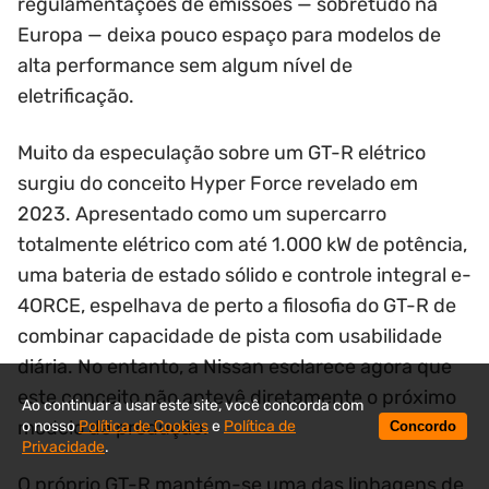
regulamentações de emissões — sobretudo na
Europa — deixa pouco espaço para modelos de
alta performance sem algum nível de
eletrificação.
Muito da especulação sobre um GT-R elétrico
surgiu do conceito Hyper Force revelado em
2023. Apresentado como um supercarro
totalmente elétrico com até 1.000 kW de potência,
uma bateria de estado sólido e controle integral e-
4ORCE, espelhava de perto a filosofia do GT-R de
combinar capacidade de pista com usabilidade
diária. No entanto, a Nissan esclarece agora que
este conceito não antevê diretamente o próximo
Ao continuar a usar este site, você concorda com
modelo de produção.
o nosso
Política de Cookies
e
Política de
Concordo
Privacidade
.
O próprio GT-R mantém-se uma das linhagens de