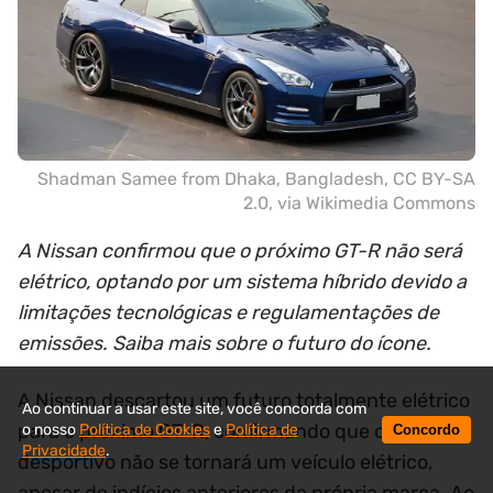
Shadman Samee from Dhaka, Bangladesh
,
CC BY-SA
2.0
, via Wikimedia Commons
A Nissan confirmou que o próximo GT-R não será
elétrico, optando por um sistema híbrido devido a
limitações tecnológicas e regulamentações de
emissões. Saiba mais sobre o futuro do ícone.
A Nissan descartou um futuro totalmente elétrico
Ao continuar a usar este site, você concorda com
para o próximo GT-R, confirmando que o icónico
o nosso
Política de Cookies
e
Política de
Concordo
Privacidade
.
desportivo não se tornará um veículo elétrico,