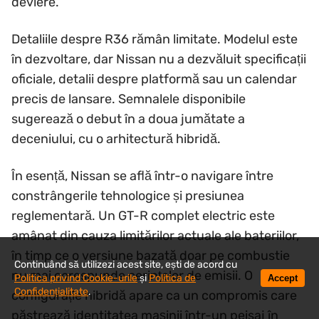
deviere.
Detaliile despre R36 rămân limitate. Modelul este
în dezvoltare, dar Nissan nu a dezvăluit specificații
oficiale, detalii despre platformă sau un calendar
precis de lansare. Semnalele disponibile
sugerează o debut în a doua jumătate a
deceniului, cu o arhitectură hibridă.
În esență, Nissan se află într-o navigare între
constrângerile tehnologice și presiunea
reglementară. Un GT-R complet electric este
amânat din cauza limitărilor actuale ale bateriilor,
în timp ce o versiune bazată doar pe combustie
Continuând să utilizezi acest site, ești de acord cu
nu mai corespunde cerințelor de emisii. O
Politica privind Cookie-urile
și
Politica de
Accept
Confidențialitate
.
configurație hibridă apare ca un compromis care
păstrează identitatea mașinii într-un peisaj în