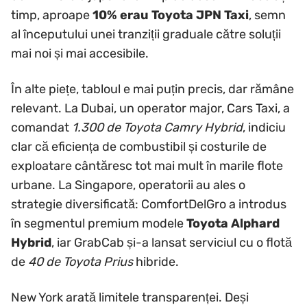
timp, aproape
10% erau Toyota JPN Taxi
, semn
al începutului unei tranziții graduale către soluții
mai noi și mai accesibile.
În alte piețe, tabloul e mai puțin precis, dar rămâne
relevant. La Dubai, un operator major, Cars Taxi, a
comandat
1.300 de Toyota Camry Hybrid
, indiciu
clar că eficiența de combustibil și costurile de
exploatare cântăresc tot mai mult în marile flote
urbane. La Singapore, operatorii au ales o
strategie diversificată: ComfortDelGro a introdus
în segmentul premium modele
Toyota Alphard
Hybrid
, iar GrabCab și-a lansat serviciul cu o flotă
de
40 de Toyota Prius
hibride.
New York arată limitele transparenței. Deși