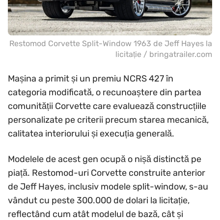
Restomod Corvette Split-Window 1963 de Jeff Hayes la
licitație / bringatrailer.com
Mașina a primit și un premiu NCRS 427 în
categoria modificată, o recunoaștere din partea
comunității Corvette care evaluează construcțiile
personalizate pe criterii precum starea mecanică,
calitatea interiorului și execuția generală.
Modelele de acest gen ocupă o nișă distinctă pe
piață. Restomod-uri Corvette construite anterior
de Jeff Hayes, inclusiv modele split-window, s-au
vândut cu peste 300.000 de dolari la licitație,
reflectând cum atât modelul de bază, cât și