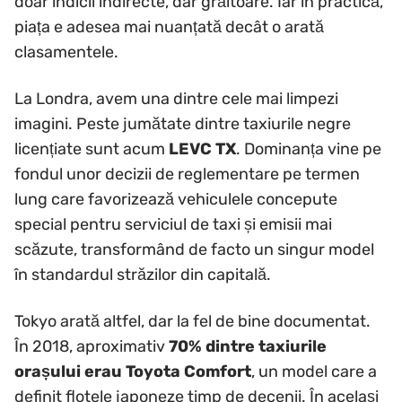
doar indicii indirecte, dar grăitoare. Iar în practică,
piața e adesea mai nuanțată decât o arată
clasamentele.
La Londra, avem una dintre cele mai limpezi
imagini. Peste jumătate dintre taxiurile negre
licențiate sunt acum
LEVC TX
. Dominanța vine pe
fondul unor decizii de reglementare pe termen
lung care favorizează vehiculele concepute
special pentru serviciul de taxi și emisii mai
scăzute, transformând de facto un singur model
în standardul străzilor din capitală.
Tokyo arată altfel, dar la fel de bine documentat.
În 2018, aproximativ
70% dintre taxiurile
orașului erau Toyota Comfort
, un model care a
definit flotele japoneze timp de decenii. În același