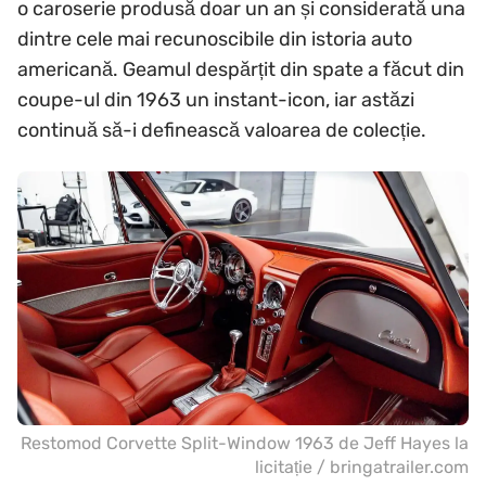
o caroserie produsă doar un an și considerată una
dintre cele mai recunoscibile din istoria auto
americană. Geamul despărțit din spate a făcut din
coupe-ul din 1963 un instant-icon, iar astăzi
continuă să-i definească valoarea de colecție.
Restomod Corvette Split-Window 1963 de Jeff Hayes la
licitație / bringatrailer.com