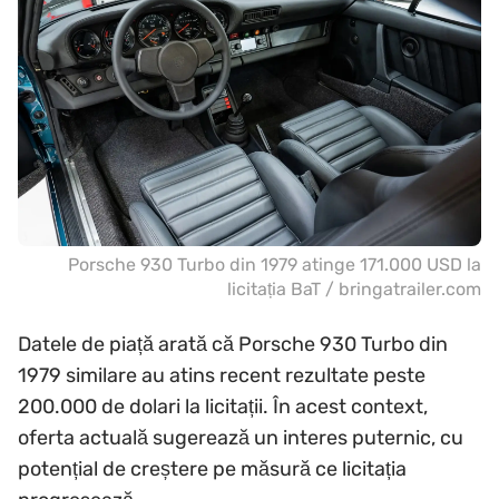
Porsche 930 Turbo din 1979 atinge 171.000 USD la
licitația BaT / bringatrailer.com
Datele de piață arată că Porsche 930 Turbo din
1979 similare au atins recent rezultate peste
200.000 de dolari la licitații. În acest context,
oferta actuală sugerează un interes puternic, cu
potențial de creștere pe măsură ce licitația