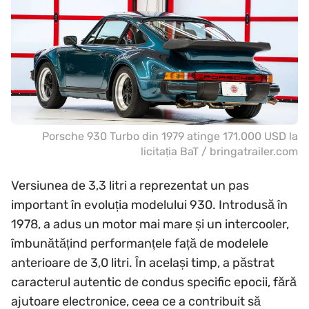
Porsche 930 Turbo din 1979 atinge 171.000 USD la
licitația BaT / bringatrailer.com
Versiunea de 3,3 litri a reprezentat un pas
important în evoluția modelului 930. Introdusă în
1978, a adus un motor mai mare și un intercooler,
îmbunătățind performanțele față de modelele
anterioare de 3,0 litri. În același timp, a păstrat
caracterul autentic de condus specific epocii, fără
ajutoare electronice, ceea ce a contribuit să