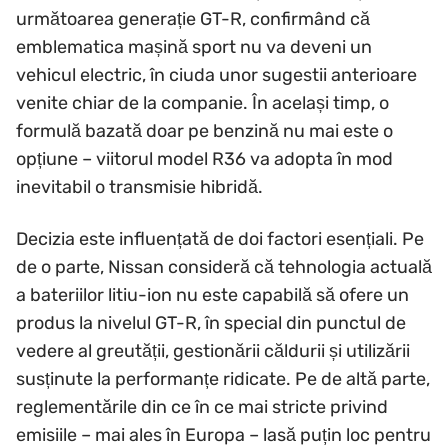
următoarea generație GT-R, confirmând că
emblematica mașină sport nu va deveni un
vehicul electric, în ciuda unor sugestii anterioare
venite chiar de la companie. În același timp, o
formulă bazată doar pe benzină nu mai este o
opțiune – viitorul model R36 va adopta în mod
inevitabil o transmisie hibridă.
Decizia este influențată de doi factori esențiali. Pe
de o parte, Nissan consideră că tehnologia actuală
a bateriilor litiu-ion nu este capabilă să ofere un
produs la nivelul GT-R, în special din punctul de
vedere al greutății, gestionării căldurii și utilizării
susținute la performanțe ridicate. Pe de altă parte,
reglementările din ce în ce mai stricte privind
emisiile – mai ales în Europa – lasă puțin loc pentru