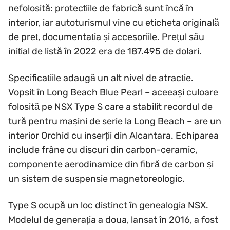
nefolosită: protecțiile de fabrică sunt încă în
interior, iar autoturismul vine cu eticheta originală
de preț, documentația și accesoriile. Prețul său
inițial de listă în 2022 era de 187.495 de dolari.
Specificațiile adaugă un alt nivel de atracție.
Vopsit în Long Beach Blue Pearl – aceeași culoare
folosită pe NSX Type S care a stabilit recordul de
tură pentru mașini de serie la Long Beach – are un
interior Orchid cu inserții din Alcantara. Echiparea
include frâne cu discuri din carbon-ceramic,
componente aerodinamice din fibră de carbon și
un sistem de suspensie magnetoreologic.
Type S ocupă un loc distinct în genealogia NSX.
Modelul de generația a doua, lansat în 2016, a fost