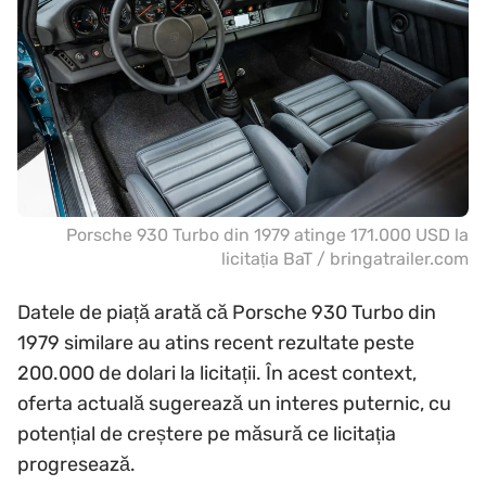
Porsche 930 Turbo din 1979 atinge 171.000 USD la
licitația BaT / bringatrailer.com
Datele de piață arată că Porsche 930 Turbo din
1979 similare au atins recent rezultate peste
200.000 de dolari la licitații. În acest context,
oferta actuală sugerează un interes puternic, cu
potențial de creștere pe măsură ce licitația
progresează.