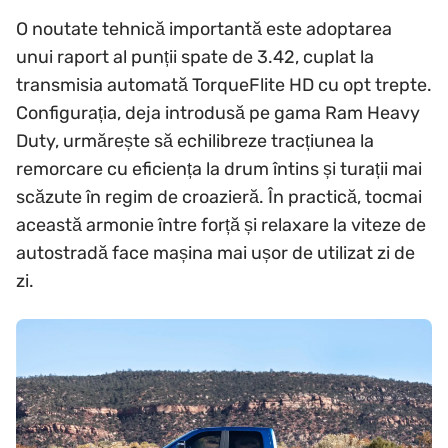
O noutate tehnică importantă este adoptarea
unui raport al punții spate de 3.42, cuplat la
transmisia automată TorqueFlite HD cu opt trepte.
Configurația, deja introdusă pe gama Ram Heavy
Duty, urmărește să echilibreze tracțiunea la
remorcare cu eficiența la drum întins și turații mai
scăzute în regim de croazieră. În practică, tocmai
această armonie între forță și relaxare la viteze de
autostradă face mașina mai ușor de utilizat zi de
zi.