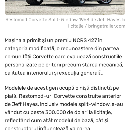
Restomod Corvette Split-Window 1963 de Jeff Hayes la
licitație / bringatrailer.com
Mașina a primit și un premiu NCRS 427 în
categoria modificată, o recunoaștere din partea
comunității Corvette care evaluează construcțiile
personalizate pe criterii precum starea mecanică,
calitatea interiorului și execuția generală.
Modelele de acest gen ocupă o nișă distinctă pe
piață. Restomod-uri Corvette construite anterior
de Jeff Hayes, inclusiv modele split-window, s-au
vândut cu peste 300.000 de dolari la licitație,
reflectând cum atât modelul de bază, cât și
constructorul influențează valoarea.