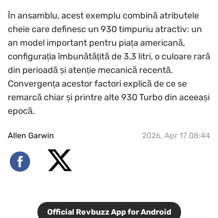
În ansamblu, acest exemplu combină atributele
cheie care definesc un 930 timpuriu atractiv: un
an model important pentru piața americană,
configurația îmbunătățită de 3,3 litri, o culoare rară
din perioadă și atenție mecanică recentă.
Convergența acestor factori explică de ce se
remarcă chiar și printre alte 930 Turbo din aceeași
epocă.
Allen Garwin
2026, Apr 17 08:44
Official Revbuzz App for Android