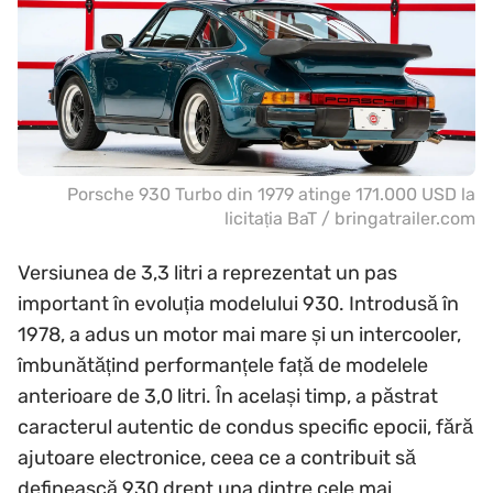
Porsche 930 Turbo din 1979 atinge 171.000 USD la
licitația BaT / bringatrailer.com
Versiunea de 3,3 litri a reprezentat un pas
important în evoluția modelului 930. Introdusă în
1978, a adus un motor mai mare și un intercooler,
îmbunătățind performanțele față de modelele
anterioare de 3,0 litri. În același timp, a păstrat
caracterul autentic de condus specific epocii, fără
ajutoare electronice, ceea ce a contribuit să
definească 930 drept una dintre cele mai