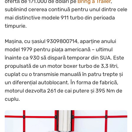
ofertă de 171.000 de dolari pe
Bring a Trailer
,
sublinind cererea continuă pentru unul dintre cele
mai distinctive modele 911 turbo din perioada
timpurie.
Mașina, cu șasiul 9309800714, aparține anului
model 1979 pentru piața americană – ultimul
înainte ca 930 să dispară temporar din SUA. Este
propulsată de un motor boxer turbo de 3,3 litri,
cuplat cu o transmisie manuală în patru trepte și
un diferențial autoblocant. În forma de fabrică,
motorul dezvolta 261 de cai putere și 395 Nm de
cuplu.