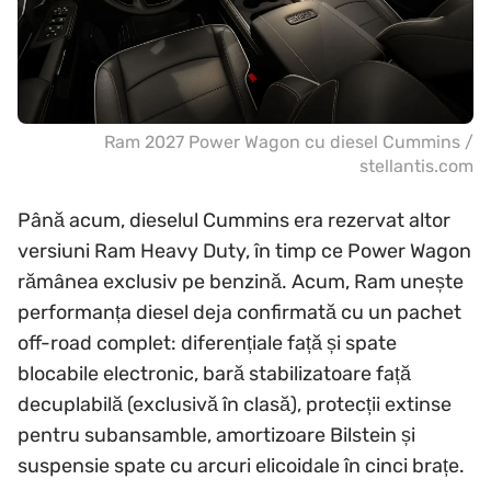
Ram 2027 Power Wagon cu diesel Cummins /
stellantis.com
Până acum, dieselul Cummins era rezervat altor
versiuni Ram Heavy Duty, în timp ce Power Wagon
rămânea exclusiv pe benzină. Acum, Ram unește
performanța diesel deja confirmată cu un pachet
off-road complet: diferențiale față și spate
blocabile electronic, bară stabilizatoare față
decuplabilă (exclusivă în clasă), protecții extinse
pentru subansamble, amortizoare Bilstein și
suspensie spate cu arcuri elicoidale în cinci brațe.