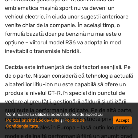
emblematica mașină sport nu va deveni un
vehicul electric, în ciuda unor sugestii anterioare
venite chiar de la companie. În același timp, o
formulă bazată doar pe benzină nu mai este o
opțiune – viitorul model R36 va adopta în mod
inevitabil o transmisie hibridă.
Decizia este influențată de doi factori esențiali. Pe
de o parte, Nissan consideră că tehnologia actuală
a bateriilor litiu-ion nu este capabilă să ofere un
produs la nivelul GT-R, în special din punctul de
vedere al greutății, gestionării căldurii și utilizării
susținute la performanțe ridicate. Pe de altă parte,
Continuând să utilizezi acest site, ești de acord cu
reglementările din ce în ce mai stricte privind
Politica privind Cookie-urile
și
Politica de
Accept
Confidențialitate
.
emisiile – mai ales în Europa – lasă puțin loc pentru
modele de înaltă performanță fără un anumit grad