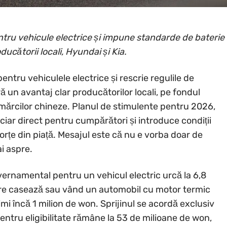
tru vehicule electrice și impune standarde de baterie
ucătorii locali, Hyundai și Kia.
pentru vehiculele electrice și rescrie regulile de
 un avantaj clar producătorilor locali, pe fondul
a mărcilor chineze. Planul de stimulente pentru 2026,
anciar direct pentru cumpărători și introduce condiții
orțe din piață. Mesajul este că nu e vorba doar de
i aspre.
ernamental pentru un vehicul electric urcă la 6,8
are casează sau vând un automobil cu motor termic
mi încă 1 milion de won. Sprijinul se acordă exclusiv
entru eligibilitate rămâne la 53 de milioane de won,