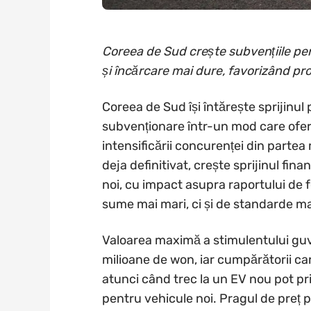
Coreea de Sud crește subvențiile pen
și încărcare mai dure, favorizând prod
Coreea de Sud își întărește sprijinul 
subvenționare într-un mod care oferă
intensificării concurenței din parte
deja definitivat, crește sprijinul fin
noi, cu impact asupra raportului de f
sume mai mari, ci și de standarde ma
Valoarea maximă a stimulentului guv
milioane de won, iar cumpărătorii c
atunci când trec la un EV nou pot pri
pentru vehicule noi. Pragul de preț p