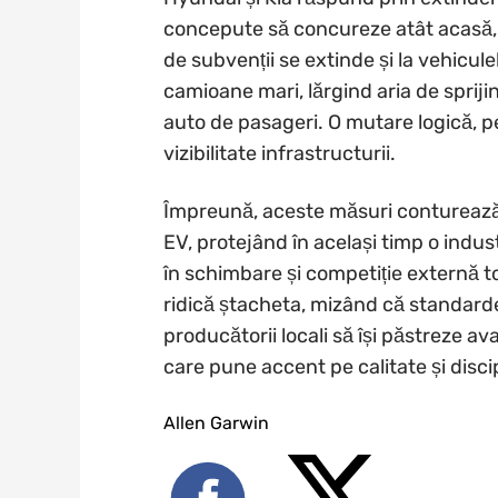
concepute să concureze atât acasă, c
de subvenții se extinde și la vehicule
camioane mari, lărgind aria de sprij
auto de pasageri. O mutare logică, pe
vizibilitate infrastructurii.
Împreună, aceste măsuri conturează s
EV, protejând în același timp o indus
în schimbare și competiție externă to
ridică ștacheta, mizând că standardel
producătorii locali să își păstreze av
care pune accent pe calitate și discip
Allen Garwin