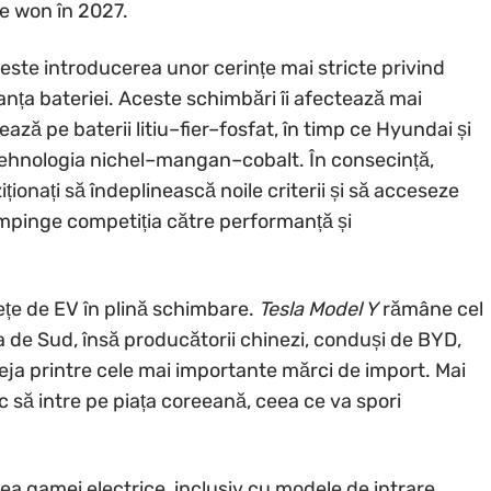
e won în 2027.
este introducerea unor cerințe mai stricte privind
nța bateriei. Aceste schimbări îi afectează mai
ază pe baterii litiu–fier–fosfat, în timp ce Hyundai și
 tehnologia nichel–mangan–cobalt. În consecință,
iționați să îndeplinească noile criterii și să acceseze
 împinge competiția către performanță și
iețe de EV în plină schimbare.
Tesla Model Y
rămâne cel
a de Sud, însă producătorii chinezi, conduși de BYD,
eja printre cele mai importante mărci de import. Mai
să intre pe piața coreeană, ceea ce va spori
ea gamei electrice, inclusiv cu modele de intrare