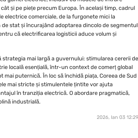
ât și pe piețe precum Europa. În același timp, cadrul
le electrice comerciale, de la furgonete mici la
in de stat și încurajând adoptarea dincolo de segmentul
ntru că electrificarea logisticii aduce volum și
trategia mai largă a guvernului: stimularea cererii d
trie locală esențială, într-un context de comerț global
t mai puternică. În loc să închidă piața, Coreea de Sud
e mai stricte și stimulentele țintite vor ajuta
antajul în tranziția electrică. O abordare pragmatică,
lină industrială.
2026, Ian 03 12:2