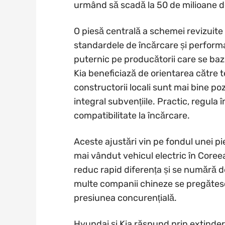
urmând să scadă la 50 de milioane d
O piesă centrală a schemei revizuite 
standardele de încărcare și performa
puternic pe producătorii care se baze
Kia beneficiază de orientarea către
constructorii locali sunt mai bine poz
integral subvențiile. Practic, regula
compatibilitate la încărcare.
Aceste ajustări vin pe fondul unei p
mai vândut vehicul electric în Coree
reduc rapid diferența și se numără d
multe companii chineze se pregătesc 
presiunea concurențială.
Hyundai și Kia răspund prin extinder