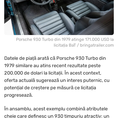
Porsche 930 Turbo din 1979 atinge 171.000 USD la
licitația BaT / bringatrailer.com
Datele de piață arată că Porsche 930 Turbo din
1979 similare au atins recent rezultate peste
200.000 de dolari la licitații. În acest context,
oferta actuală sugerează un interes puternic, cu
potențial de creștere pe măsură ce licitația
progresează.
În ansamblu, acest exemplu combină atributele
cheie care definesc un 930 timpuriu atractiv: un