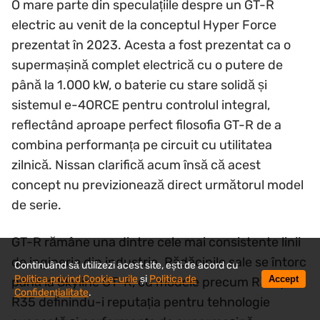
O mare parte din speculațiile despre un GT-R
electric au venit de la conceptul Hyper Force
prezentat în 2023. Acesta a fost prezentat ca o
supermașină complet electrică cu o putere de
până la 1.000 kW, o baterie cu stare solidă și
sistemul e-4ORCE pentru controlul integral,
reflectând aproape perfect filosofia GT-R de a
combina performanța pe circuit cu utilitatea
zilnică. Nissan clarifică acum însă că acest
concept nu previzionează direct următorul model
de serie.
GT-R rămâne una dintre cele mai consistente linii
de inginerie din industrie. Rădăcinile sale se întorc
Continuând să utilizezi acest site, ești de acord cu
Politica privind Cookie-urile
și
Politica de
Accept
până la Skyline GT-R, cu modele precum R32 și
Confidențialitate
.
R35 definindu-i reputația pentru tehnologie