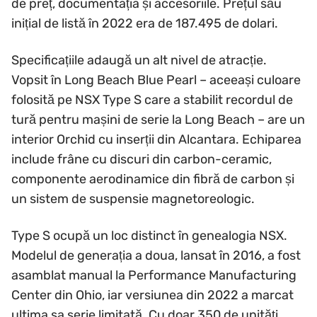
de preț, documentația și accesoriile. Prețul său
inițial de listă în 2022 era de 187.495 de dolari.
Specificațiile adaugă un alt nivel de atracție.
Vopsit în Long Beach Blue Pearl – aceeași culoare
folosită pe NSX Type S care a stabilit recordul de
tură pentru mașini de serie la Long Beach – are un
interior Orchid cu inserții din Alcantara. Echiparea
include frâne cu discuri din carbon-ceramic,
componente aerodinamice din fibră de carbon și
un sistem de suspensie magnetoreologic.
Type S ocupă un loc distinct în genealogia NSX.
Modelul de generația a doua, lansat în 2016, a fost
asamblat manual la Performance Manufacturing
Center din Ohio, iar versiunea din 2022 a marcat
ultima sa serie limitată. Cu doar 350 de unități