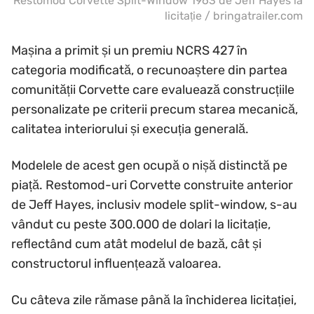
Restomod Corvette Split-Window 1963 de Jeff Hayes la
licitație / bringatrailer.com
Mașina a primit și un premiu NCRS 427 în
categoria modificată, o recunoaștere din partea
comunității Corvette care evaluează construcțiile
personalizate pe criterii precum starea mecanică,
calitatea interiorului și execuția generală.
Modelele de acest gen ocupă o nișă distinctă pe
piață. Restomod-uri Corvette construite anterior
de Jeff Hayes, inclusiv modele split-window, s-au
vândut cu peste 300.000 de dolari la licitație,
reflectând cum atât modelul de bază, cât și
constructorul influențează valoarea.
Cu câteva zile rămase până la închiderea licitației,