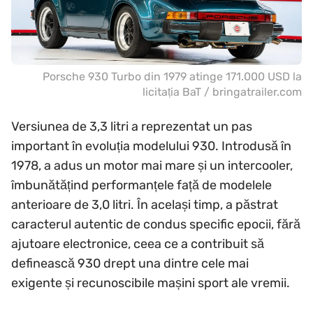
Porsche 930 Turbo din 1979 atinge 171.000 USD la
licitația BaT / bringatrailer.com
Versiunea de 3,3 litri a reprezentat un pas
important în evoluția modelului 930. Introdusă în
1978, a adus un motor mai mare și un intercooler,
îmbunătățind performanțele față de modelele
anterioare de 3,0 litri. În același timp, a păstrat
caracterul autentic de condus specific epocii, fără
ajutoare electronice, ceea ce a contribuit să
definească 930 drept una dintre cele mai
exigente și recunoscibile mașini sport ale vremii.