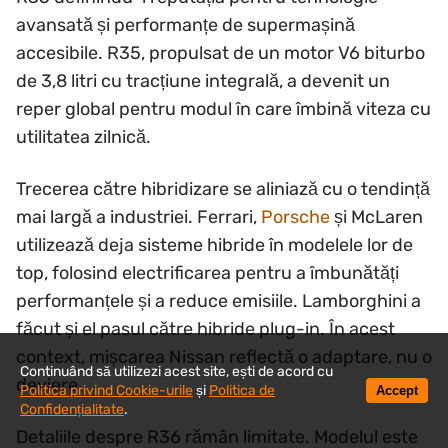
avansată și performanțe de supermașină
accesibile. R35, propulsat de un motor V6 biturbo
de 3,8 litri cu tracțiune integrală, a devenit un
reper global pentru modul în care îmbină viteza cu
utilitatea zilnică.
Trecerea către hibridizare se aliniază cu o tendință
mai largă a industriei. Ferrari,
Porsche
și McLaren
utilizează deja sisteme hibride în modelele lor de
top, folosind electrificarea pentru a îmbunătăți
performanțele și a reduce emisiile. Lamborghini a
făcut și el pasul către hibride plug-in. În acest
context, mișcarea Nissan reflectă o adaptare, nu o
Continuând să utilizezi acest site, ești de acord cu
deviere.
Politica privind Cookie-urile
și
Politica de
Accept
Confidențialitate
.
Detaliile despre R36 rămân limitate. Modelul este