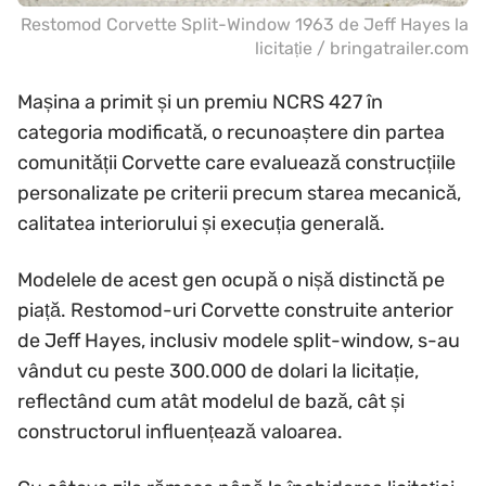
Restomod Corvette Split-Window 1963 de Jeff Hayes la
licitație / bringatrailer.com
Mașina a primit și un premiu NCRS 427 în
categoria modificată, o recunoaștere din partea
comunității Corvette care evaluează construcțiile
personalizate pe criterii precum starea mecanică,
calitatea interiorului și execuția generală.
Modelele de acest gen ocupă o nișă distinctă pe
piață. Restomod-uri Corvette construite anterior
de Jeff Hayes, inclusiv modele split-window, s-au
vândut cu peste 300.000 de dolari la licitație,
reflectând cum atât modelul de bază, cât și
constructorul influențează valoarea.