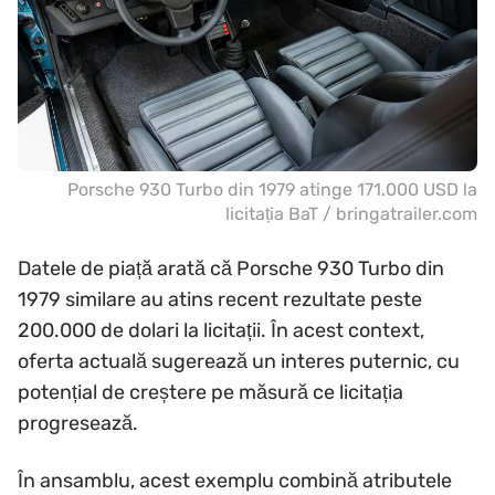
Porsche 930 Turbo din 1979 atinge 171.000 USD la
licitația BaT / bringatrailer.com
Datele de piață arată că Porsche 930 Turbo din
1979 similare au atins recent rezultate peste
200.000 de dolari la licitații. În acest context,
oferta actuală sugerează un interes puternic, cu
potențial de creștere pe măsură ce licitația
progresează.
În ansamblu, acest exemplu combină atributele