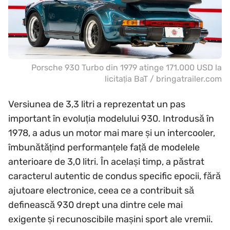
Porsche 930 Turbo din 1979 atinge 171.000 USD la
licitația BaT / bringatrailer.com
Versiunea de 3,3 litri a reprezentat un pas
important în evoluția modelului 930. Introdusă în
1978, a adus un motor mai mare și un intercooler,
îmbunătățind performanțele față de modelele
anterioare de 3,0 litri. În același timp, a păstrat
caracterul autentic de condus specific epocii, fără
ajutoare electronice, ceea ce a contribuit să
definească 930 drept una dintre cele mai
exigente și recunoscibile mașini sport ale vremii.