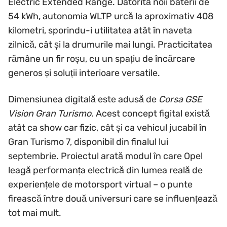
Electric Extended Range. Datorită noii baterii de
54 kWh, autonomia WLTP urcă la aproximativ 408
kilometri, sporindu-i utilitatea atât în naveta
zilnică, cât și la drumurile mai lungi. Practicitatea
rămâne un fir roșu, cu un spațiu de încărcare
generos și soluții interioare versatile.
Dimensiunea digitală este adusă de
Corsa GSE
Vision Gran Turismo
. Acest concept figital există
atât ca show car fizic, cât și ca vehicul jucabil în
Gran Turismo 7, disponibil din finalul lui
septembrie. Proiectul arată modul în care Opel
leagă performanța electrică din lumea reală de
experiențele de motorsport virtual – o punte
firească între două universuri care se influențează
tot mai mult.