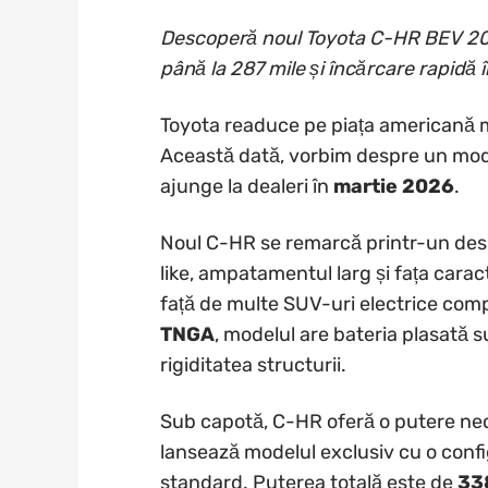
Descoperă noul Toyota C-HR BEV 20
până la 287 mile și încărcare rapidă
Toyota readuce pe piața americană m
Această dată, vorbim despre un mod
ajunge la dealeri în
martie 2026
.
Noul C-HR se remarcă printr-un desi
like, ampatamentul larg și fața caract
față de multe SUV-uri electrice com
TNGA
, modelul are bateria plasată 
rigiditatea structurii.
Sub capotă, C-HR oferă o putere ne
lansează modelul exclusiv cu o conf
standard. Puterea totală este de
33