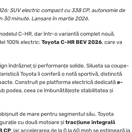
26: SUV electric compact cu 338 CP, autonomie de
 în 30 minute. Lansare în martie 2026.
odelul C-HR, dar într-o variantă complet nouă.
el 100% electric:
Toyota C-HR BEV 2026
, care va
gn îndrăzneț și performanțe solide. Silueta sa coupe-
eristică Toyota îi conferă o notă sportivă, distinctă
pacte. Construit pe platforma electrică dedicată
e-
sub podea, ceea ce îmbunătățește stabilitatea și
obișnuit de mare pentru segmentul său. Toyota
igurație cu două motoare și
tracțiune integrală
8 CP
, iar accelerarea de la 0 la 60 mph se estimează la