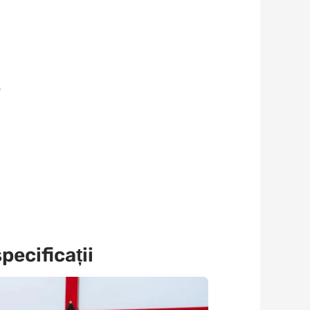
7
pecificații