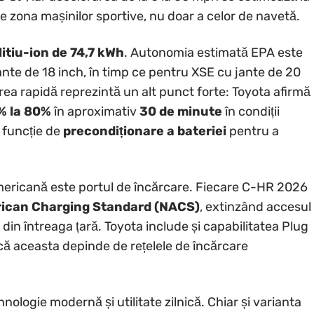
de zona mașinilor sportive, nu doar a celor de navetă.
litiu-ion de 74,7 kWh
. Autonomia estimată EPA este
nte de 18 inch, în timp ce pentru XSE cu jante de 20
rea rapidă reprezintă un alt punct forte: Toyota afirmă
% la 80%
în aproximativ
30 de minute
în condiții
 funcție de
precondiționare a bateriei
pentru a
mericană este portul de încărcare. Fiecare C-HR 2026
rican Charging Standard (NACS)
, extinzând accesul
 din întreaga țară. Toyota include și capabilitatea Plug
că aceasta depinde de rețelele de încărcare
nologie modernă și utilitate zilnică. Chiar și varianta