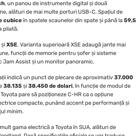
ch
, un panou de instrumente digital și două
ne, alături de mai multe porturi USB-C. Spațiul de
e cubice
în spatele scaunelor din spate și până la
59,5
 pliată.
și
XSE
. Varianta superioară XSE adaugă jante mai
ne, funcții de memorie pentru șofer și sisteme
fic Jam Assist și un monitor panoramic.
mații indică un punct de plecare de aproximativ
37.000
re
38.135
și
38.450 de dolari
, în funcție de modul de
az, Toyota pare să poziționeze C-HR ca o opțiune
ectrice compacte, punând accent pe performanță și
țul minim.
ult gama electrică a Toyota în SUA, alături de
oodland. Dacă specificațiile oficiale se vor traduce