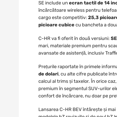
SE include un
ecran tactil de 14 in
încărcătoare wireless pentru telefoa
cargo este competitiv:
25,3 picioar
picioare cubice
cu bancheta a doua
C-HR va fi oferit în două versiuni:
SE
mari, materiale premium pentru scau
avansate de asistență, inclusiv Traf
Prețurile raportate în primele infor
de dolari
, cu alte cifre publicate înt
calcul al trims și taxelor. În orice c
premium în segmentul SUV-urilor el
confort de încărcare, nu doar pe pre
Lansarea C-HR BEV întărește și mai m
modelele bZ revizuite și de noul bZ W