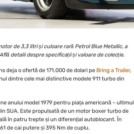
r de 3,3 litri și culoare rară Petrol Blue Metallic, a
flă detalii despre specificații și valoare de colecție.
s deja o ofertă de 171.000 de dolari pe
Bring a Trailer
,
ul dintre cele mai distinctive modele 911 turbo din
ine anului model 1979 pentru piața americană – ultimul
din SUA. Este propulsată de un motor boxer turbo de
ală în patru trepte și un diferențial autoblocant. În
61 de cai putere și 395 Nm de cuplu.