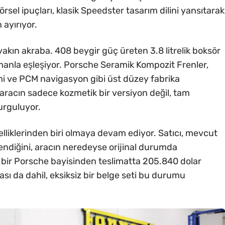
örsel ipuçları, klasik Speedster tasarım dilini yansıtarak
 ayırıyor.
yakın akraba. 408 beygir güç üreten 3.8 litrelik boksör
zımanla eşleşiyor. Porsche Seramik Kompozit Frenler,
mi ve PCM navigasyon gibi üst düzey fabrika
 aracın sadece kozmetik bir versiyon değil, tam
urguluyor.
zelliklerinden biri olmaya devam ediyor. Satıcı, mevcut
lendiğini, aracın neredeyse orijinal durumda
i bir Porsche bayisinden teslimatta 205.840 dolar
ası da dahil, eksiksiz bir belge seti bu durumu