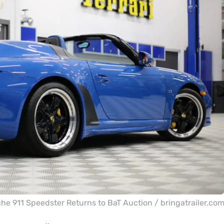
he 911 Speedster Returns to BaT Auction / bringatrailer.co