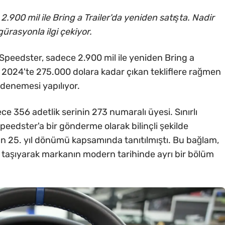
900 mil ile Bring a Trailer'da yeniden satışta. Nadir
ürasyonla ilgi çekiyor.
 Speedster, sadece 2.900 mil ile yeniden Bring a
an 2024'te 275.000 dolara kadar çıkan tekliflere rağmen
ş denemesi yapılıyor.
ece 356 adetlik serinin 273 numaralı üyesi. Sınırlı
peedster'a bir gönderme olarak bilinçli şekilde
'ın 25. yıl dönümü kapsamında tanıtılmıştı. Bu bağlam,
ine taşıyarak markanın modern tarihinde ayrı bir bölüm