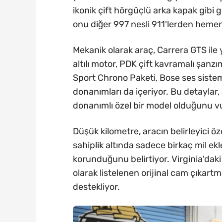
ikonik çift hörgüçlü arka kapak gibi g
onu diğer 997 nesli 911'lerden hemen
Mekanik olarak araç, Carrera GTS ile 
altılı motor, PDK çift kavramalı şan
Sport Chrono Paketi, Bose ses siste
donanımları da içeriyor. Bu detaylar,
donanımlı özel bir model olduğunu v
Düşük kilometre, aracın belirleyici ö
sahiplik altında sadece birkaç mil ek
korunduğunu belirtiyor. Virginia'dak
olarak listelenen orijinal cam çıkartm
destekliyor.