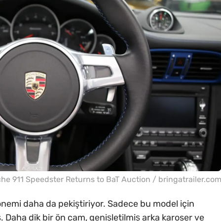
he 911 Speedster Returns to BaT Auction / bringatrailer.co
önemi daha da pekiştiriyor. Sadece bu model için
ş. Daha dik bir ön cam, genişletilmiş arka karoser ve