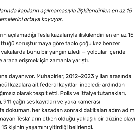
rında kapıların açılmamasıyla ilişkilendirilen en az 15
emelerini ortaya koyuyor.
ın açılamadığı Tesla kazalarıyla ilişkilendirilen en az 15
üttüğü soruşturmaya göre tablo çoğu kez benzer
 vakalarda bunu bir yangın izledi — yolcular içeride
se araca erişmek için zamanla yarıştı.
ına dayanıyor. Muhabirler, 2012–2023 yılları arasında
l kazalara ait federal kayıtları inceledi; ardından
msız olarak tespit etti. Polis ve itfaiye tutanakları,
ı, 911 çağrı ses kayıtları ve yaka kamerası
fa doküman, her kazadan sonraki dakikaları adım adım
şmayan Tesla’ların etken olduğu yaklaşık bir düzine olayı
5 kişinin yaşamını yitirdiği belirlendi.