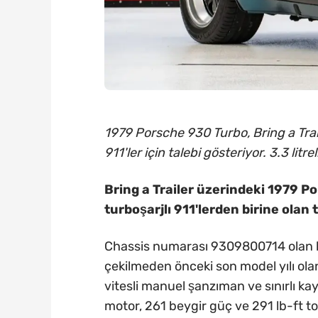
1979 Porsche 930 Turbo, Bring a Trail
911'ler için talebi gösteriyor. 3.3 litr
Bring a Trailer üzerindeki 1979 Po
turboşarjlı 911'lerden birine olan 
Chassis numarası 9309800714 olan b
çekilmeden önceki son model yılı olan 1
vitesli manuel şanzıman ve sınırlı kaym
motor, 261 beygir güç ve 291 lb-ft to