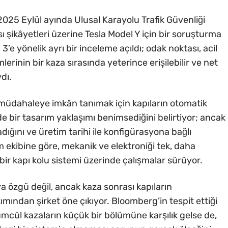
2025 Eylül ayında Ulusal Karayolu Trafik Güvenliği
sı şikâyetleri üzerine Tesla Model Y için bir soruşturma
 3’e yönelik ayrı bir inceleme açıldı; odak noktası, acil
inin bir kaza sırasında yeterince erişilebilir ve net
dı.
il müdahaleye imkân tanımak için kapıların otomatik
e bir tasarım yaklaşımı benimsediğini belirtiyor; ancak
ığını ve üretim tarihi ile konfigürasyona bağlı
rım ekibine göre, mekanik ve elektroniği tek, daha
 bir kapı kolu sistemi üzerinde çalışmalar sürüyor.
’ya özgü değil, ancak kaza sonrası kapıların
mından şirket öne çıkıyor. Bloomberg’in tespit ettiği
lümcül kazaların küçük bir bölümüne karşılık gelse de,