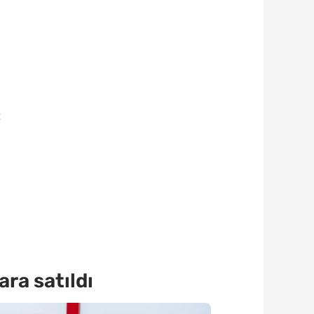
2
ra satıldı