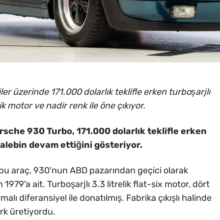
er üzerinde 171.000 dolarlık teklifle erken turboşarjlı
elik motor ve nadir renk ile öne çıkıyor.
rsche 930 Turbo, 171.000 dolarlık teklifle erken
talebin devam ettiğini gösteriyor.
u araç, 930'nun ABD pazarından geçici olarak
979'a ait. Turboşarjlı 3.3 litrelik flat-six motor, dört
alı diferansiyel ile donatılmış. Fabrika çıkışlı halinde
rk üretiyordu.