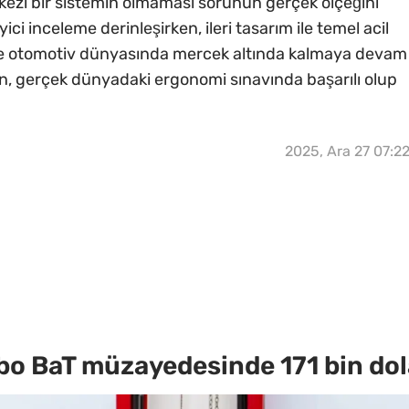
kezi bir sistemin olmaması sorunun gerçek ölçeğini
yici inceleme derinleşirken, ileri tasarım ile temel acil
enge otomotiv dünyasında mercek altında kalmaya devam
n, gerçek dünyadaki ergonomi sınavında başarılı olup
2025, Ara 27 07:2
o BaT müzayedesinde 171 bin dola