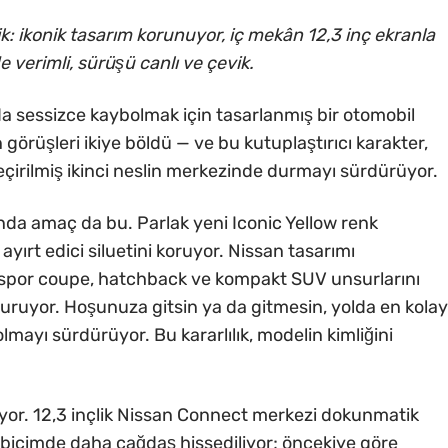
k: ikonik tasarım korunuyor, iç mekân 12,3 inç ekranla
 verimli, sürüşü canlı ve çevik.
a sessizce kaybolmak için tasarlanmış bir otomobil
görüşleri ikiye böldü — ve bu kutuplaştırıcı karakter,
çirilmiş ikinci neslin merkezinde durmayı sürdürüyor.
ında amaç da bu. Parlak yeni Iconic Yellow renk
yırt edici siluetini koruyor. Nissan tasarımı
spor coupe, hatchback ve kompakt SUV unsurlarını
ruyor. Hoşunuza gitsin ya da gitmesin, yolda en kolay
lmayı sürdürüyor. Bu kararlılık, modelin kimliğini
şiyor. 12,3 inçlik Nissan Connect merkezi dokunmatik
 biçimde daha çağdaş hissediliyor; öncekiye göre