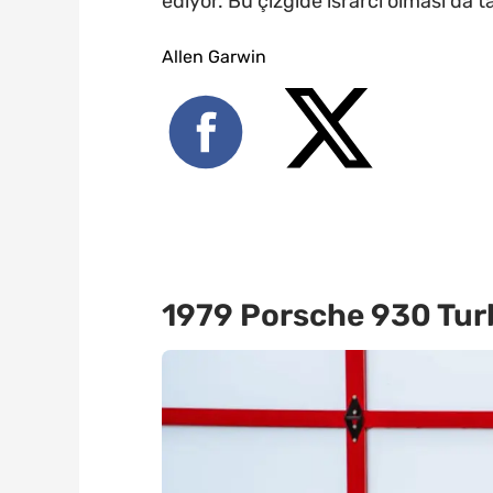
ediyor. Bu çizgide ısrarcı olması da t
Allen Garwin
1979 Porsche 930 Turb