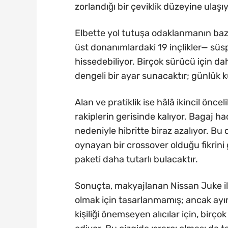
zorlandığı bir çeviklik düzeyine ulaşı
Elbette yol tutuşa odaklanmanın bazı
üst donanımlardaki 19 inçlikler— süs
hissedebiliyor. Birçok sürücü için da
dengeli bir ayar sunacaktır; günlük ku
Alan ve pratiklik ise hâlâ ikincil önceli
rakiplerin gerisinde kalıyor. Bagaj h
nedeniyle hibritte biraz azalıyor. Bu
oynayan bir crossover olduğu fikrini
paketi daha tutarlı bulacaktır.
Sonuçta, makyajlanan Nissan Juke ilk
olmak için tasarlanmamış; ancak ayırt
kişiliği önemseyen alıcılar için, bi