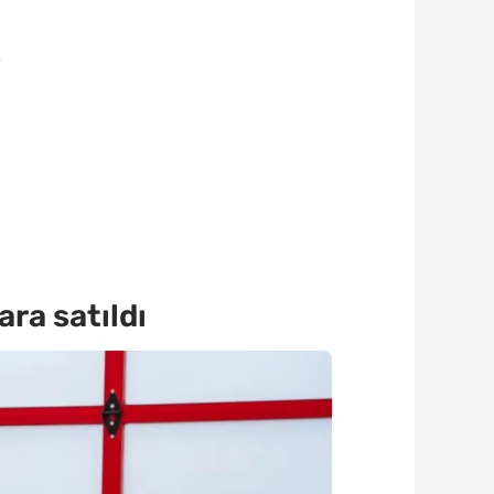
4
ra satıldı