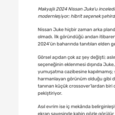
Makyajlı 2024 Nissan Juke'u inceledi
modernleşiyor; hibrit seçenek şehirde
Nissan Juke hiçbir zaman arka pland
olmadı. İlk göründüğü andan itibaren 
2024’ün baharında tanıtılan elden ge
Görsel açıdan çok az şey değişti; asl
seçeneğinin eklenmesi dışında Juke, a
yumuşatma cazibesine kapılmamış; 
harmanlayan görünüm olduğu gibi du
tanınan küçük crossover’lardan biri o
pekiştiriyor.
Asıl evrim ise iç mekânda belirginle
ekran sayesinde kabin gözle görülür