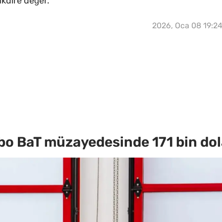
akdire değer.
2026, Oca 08 19:2
o BaT müzayedesinde 171 bin dola