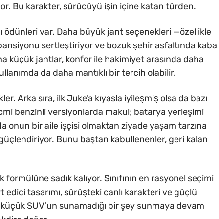
yor. Bu karakter, sürücüyü işin içine katan türden.
 ödünleri var. Daha büyük jant seçenekleri —özellikle
pansiyonu sertleştiriyor ve bozuk şehir asfaltında kaba
ha küçük jantlar, konfor ile hakimiyet arasında daha
llanımda da daha mantıklı bir tercih olabilir.
kler. Arka sıra, ilk Juke’a kıyasla iyileşmiş olsa da bazı
acmi benzinli versiyonlarda makul; batarya yerleşimi
 da onun bir aile işçisi olmaktan ziyade yaşam tarzına
 güçlendiriyor. Bunu baştan kabullenenler, geri kalan
 formülüne sadık kalıyor. Sınıfının en rasyonel seçimi
 edici tasarımı, sürüşteki canlı karakteri ve güçlü
rçok küçük SUV’un sunamadığı bir şey sunmaya devam