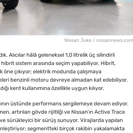
Nissan Juke / nissannews.co
Alıcılar hâlâ geleneksel 1,0 litrelik üç silindirli
hibrit sistem arasında seçim yapabiliyor. Hibrit,
ak öne çıkıyor; elektrik modunda çalışmaya
feleri benzinli motoru devreye almadan kat edebiliyor.
ığı kent kullanımına özellikle uygun kılıyor.
ıfının üstünde performans sergilemeye devam ediyor.
n, artırılan gövde rijitliği ve Nissan’ın Active Trace
e sürükleyici bir sürüş sunuyor. Virajlarda yapılan
inleştiriyor; segmentteki birçok rakibin yakalamakta