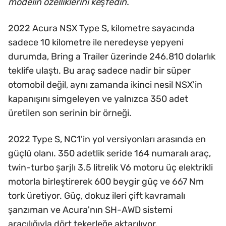
modelin özelliklerini keşfedin.
2022 Acura NSX Type S, kilometre sayacında
sadece 10 kilometre ile neredeyse yepyeni
durumda, Bring a Trailer üzerinde 246.810 dolarlık
teklife ulaştı. Bu araç sadece nadir bir süper
otomobil değil, aynı zamanda ikinci nesil NSX'in
kapanışını simgeleyen ve yalnızca 350 adet
üretilen son serinin bir örneği.
2022 Type S, NC1'in yol versiyonları arasında en
güçlü olanı. 350 adetlik seride 164 numaralı araç,
twin-turbo şarjlı 3.5 litrelik V6 motoru üç elektrikli
motorla birleştirerek 600 beygir güç ve 667 Nm
tork üretiyor. Güç, dokuz ileri çift kavramalı
şanzıman ve Acura'nın SH-AWD sistemi
aracılığıyla dört tekerleğe aktarılıyor.