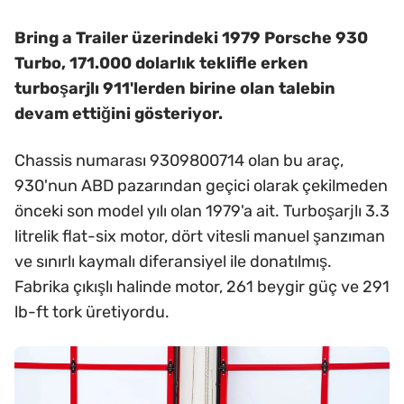
Bring a Trailer üzerindeki 1979 Porsche 930
Turbo, 171.000 dolarlık teklifle erken
turboşarjlı 911'lerden birine olan talebin
devam ettiğini gösteriyor.
Chassis numarası 9309800714 olan bu araç,
930'nun ABD pazarından geçici olarak çekilmeden
önceki son model yılı olan 1979'a ait. Turboşarjlı 3.3
litrelik flat-six motor, dört vitesli manuel şanzıman
ve sınırlı kaymalı diferansiyel ile donatılmış.
Fabrika çıkışlı halinde motor, 261 beygir güç ve 291
lb-ft tork üretiyordu.