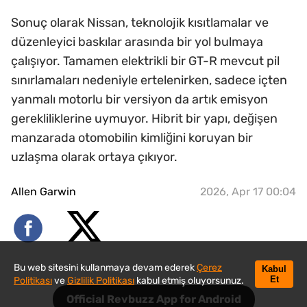
Sonuç olarak Nissan, teknolojik kısıtlamalar ve
düzenleyici baskılar arasında bir yol bulmaya
çalışıyor. Tamamen elektrikli bir GT-R mevcut pil
sınırlamaları nedeniyle ertelenirken, sadece içten
yanmalı motorlu bir versiyon da artık emisyon
gerekliliklerine uymuyor. Hibrit bir yapı, değişen
manzarada otomobilin kimliğini koruyan bir
uzlaşma olarak ortaya çıkıyor.
Allen Garwin
2026, Apr 17 00:04
Bu web sitesini kullanmaya devam ederek
Çerez
Kabul
Et
Politikası
ve
Gizlilik Politikası
kabul etmiş oluyorsunuz.
Official Revbuzz App for Android