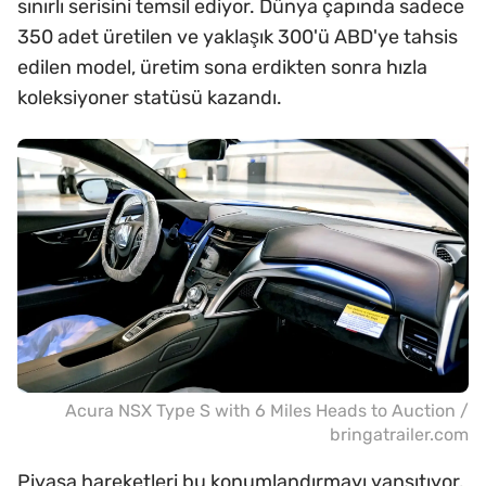
sınırlı serisini temsil ediyor. Dünya çapında sadece
350 adet üretilen ve yaklaşık 300'ü ABD'ye tahsis
edilen model, üretim sona erdikten sonra hızla
koleksiyoner statüsü kazandı.
Acura NSX Type S with 6 Miles Heads to Auction /
bringatrailer.com
Piyasa hareketleri bu konumlandırmayı yansıtıyor.