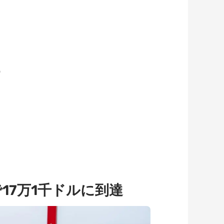
9
17万1千ドルに到達