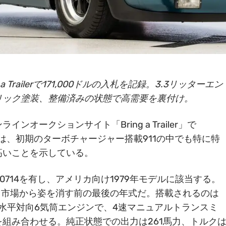
a Trailerで171,000ドルの入札を記録。3.3リッターエン
リック塗装、整備済みの状態で高需要を裏付け。
インオークションサイト「Bring a Trailer」で
これは、初期のターボチャージャー搭載911の中でも特に特
高いことを示している。
0714を有し、アメリカ向け1979年モデルに該当する。
カ市場から姿を消す前の最後の年式だ。搭載されるのは
ー水平対向6気筒エンジンで、4速マニュアルトランスミ
組み合わせる。純正状態での出力は261馬力、トルク