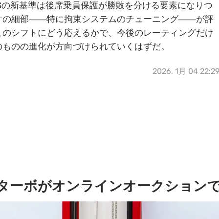
HSの新基準は後席乗員保護が勝敗を分ける要素になりつ
計の細部――特に拘束システムのチューニング――が評
このシフトにどう応えるかで、今後のレーティングだけ
のものの進化が方向づけられていくはずだ。
2026, 1月 04 22:2
30ターボがオンラインオークションで