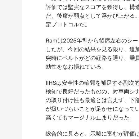
評価では堅実なスコアを獲得し、構
だ、後席が弱点として浮かび上がる
定プロトコルだ。
Ramは2025年型から後席左右の
したが、今回の結果を見る限り、追
突時にベルトがどの経路を通り、乗
効性をなお損ねている。
IIHSは安全性の輪郭を補足する副
検知で良好だったものの、対車両シ
の取り付け性も最適とは言えず、下
が扱いづらいことが足かせになって
高くてもマージナル止まりだった。
総合的に見ると、示唆に富むが評価は割