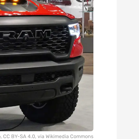
o
,
CC BY-SA 4.0
, via Wikimedia Commons