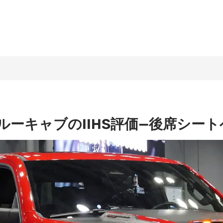
00クルーキャブのIIHS評価—後席シ