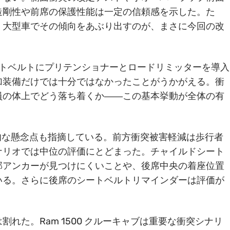
造剛性や前席の保護性能は一定の信頼感を示した。た
。大型車でその傾向をあぶり出すのが、まさに今回の改
シートベルトにプリテンショナーとロードリミッターを導入
加装備だけでは十分ではなかったことがうかがえる。衝
員の体上でどう落ち着くか――この基本挙動が全体の有
次的な懸念点も指摘している。前方衝突被害軽減は歩行者
ナリオでは中位の評価にとどまった。チャイルドシート
部アンカーが見つけにくいことや、後席中央の着座位置
いる。さらに後席のシートベルトリマインダーは評価が
れた。Ram 1500 クルーキャブは重要な衝突シナリ