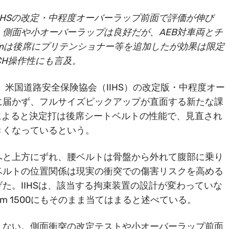
ブはIIHSの改定・中程度オーバーラップ前面で評価が伸び
側面や小オーバーラップは良好だが、AEB対車両とチ
mは後席にプリテンショナー等を追加したが効果は限定
TCH操作性にも言及。
ャブは、米国道路安全保険協会（IIHS）の改定版・中程度オー
に届かず、フルサイズピックアップが直面する新たな課
Sによると決定打は後席シートベルトの性能で、見直され
きくなっているという。
へと上方にずれ、腰ベルトは骨盤から外れて腹部に乗り
ベルトの位置関係は現実の衝突での傷害リスクを高める
た。IIHSは、該当する拘束装置の設計が変わっていな
am 1500にもそのまま当てはまると述べている。
くない。側面衝突の改定テストや小オーバーラップ前面