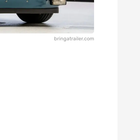
bringatrailer.com
は