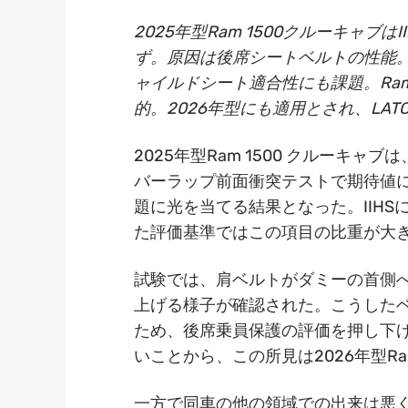
2025年型Ram 1500クルーキャ
ず。原因は後席シートベルトの性能。
ャイルドシート適合性にも課題。Ra
的。2026年型にも適用とされ、LA
2025年型Ram 1500 クルーキ
バーラップ前面衝突テストで期待値
題に光を当てる結果となった。IIH
た評価基準ではこの項目の比重が大
試験では、肩ベルトがダミーの首側
上げる様子が確認された。こうした
ため、後席乗員保護の評価を押し下げ
いことから、この所見は2026年型R
一方で同車の他の領域での出来は悪