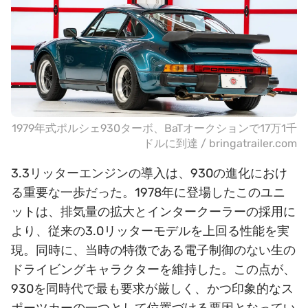
1979年式ポルシェ930ターボ、BaTオークションで17万1千
ドルに到達 / bringatrailer.com
3.3リッターエンジンの導入は、930の進化におけ
る重要な一歩だった。1978年に登場したこのユニ
ットは、排気量の拡大とインタークーラーの採用に
より、従来の3.0リッターモデルを上回る性能を実
現。同時に、当時の特徴である電子制御のない生の
ドライビングキャラクターを維持した。この点が、
930を同時代で最も要求が厳しく、かつ印象的なス