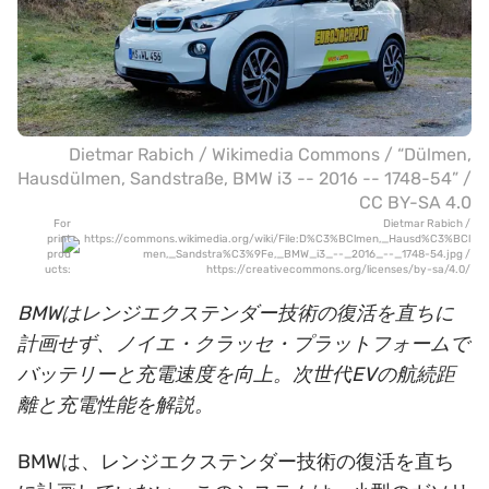
Dietmar Rabich
/
Wikimedia Commons
/
“Dülmen,
Hausdülmen, Sandstraße, BMW i3 -- 2016 -- 1748-54”
/
CC BY-SA 4.0
For
Dietmar Rabich /
print
https://commons.wikimedia.org/wiki/File:D%C3%BClmen,_Hausd%C3%BCl
prod
men,_Sandstra%C3%9Fe,_BMW_i3_--_2016_--_1748-54.jpg
/
ucts:
https://creativecommons.org/licenses/by-sa/4.0/
BMWはレンジエクステンダー技術の復活を直ちに
計画せず、ノイエ・クラッセ・プラットフォームで
バッテリーと充電速度を向上。次世代EVの航続距
離と充電性能を解説。
BMWは、レンジエクステンダー技術の復活を直ち