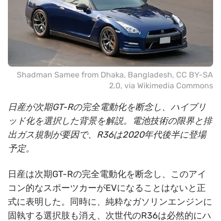
Shadman Samee from Dhaka, Bangladesh
,
CC BY-SA
2.0
, via Wikimedia Commons
日産が次期GT-Rの完全電動化を断念し、ハイブリ
ッド化を選択した背景を解説。電池技術の限界と排
出ガス規制が要因で、R36は2020年代後半に登場
予定。
日産は次期GT-Rの完全電動化を断念し、このアイ
コン的なスポーツカーがEVになることはないと正
式に表明した。同時に、純粋なガソリンエンジンに
固執する選択肢も消え、次世代のR36は必然的にハ