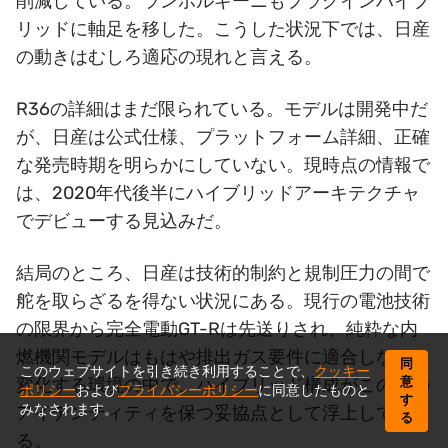
削減している。ランボルギーニもプラグインハイブ
リッドに軸足を移した。こうした状況下では、日産
の動きはむしろ適応の現れと言える。
R36の詳細はまだ限られている。モデルは開発中だ
が、日産は公式仕様、プラットフォーム詳細、正確
な発売時期を明らかにしていない。現時点の情報で
は、2020年代後半にハイブリッドアーキテクチャ
でデビューする見込みだ。
結局のところ、日産は技術的制約と規制圧力の間で
舵を取らざるを得ない状況にある。現行の電池技術
の限界から完全電動GT-Rは先送りされ、純粋な内
燃機関モデルはもはや排出ガス要件に適合しない。
同
このウェブサイトを引き続き利用することで、
クッキー
意
変化する環境の中で、ハイブリッド構成がこの車の
ポリシー
および
プライバシーポリシー
に同意したものと
す
みなされます。
アイデンティティを保つ妥協点として浮上してい
る
る。