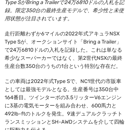
Type SがBring a Trailerで24万6810ドルの入札を記
録。限定350台の最終生産モデルで、希少性と未使
用状態が注目されています。
走行距離わずか6マイルの2022年式アキュラNSX
Type Sが、オークションサイト「Bring a Trailer」
で24万6810ドルの入札を記録した。これは単なる
希少なスーパーカーではなく、第2世代NSXの最終
生産台数350台のうちの1台という特別な存在だ。
この車両は2022年式Type Sで、NC1世代の市販車
としては最強モデルとなる。生産番号は350台中
164番目。ツインターボの3.5リッターV6エンジン
に3基の電気モーターを組み合わせ、600馬力と
492lb-ftのトルクを発生。9速デュアルクラッチト
ランスミッションとSH-AWDシステムを介して四輪
に駆動力を伝える。