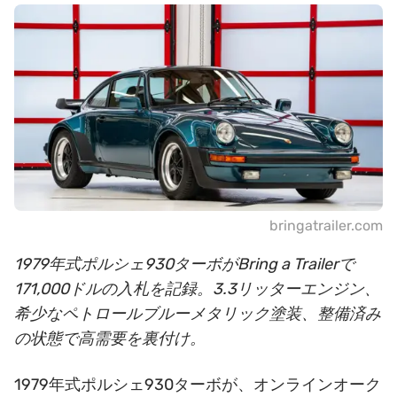
bringatrailer.com
1979年式ポルシェ930ターボがBring a Trailerで
171,000ドルの入札を記録。3.3リッターエンジン、
希少なペトロールブルーメタリック塗装、整備済み
の状態で高需要を裏付け。
1979年式ポルシェ930ターボが、オンラインオーク