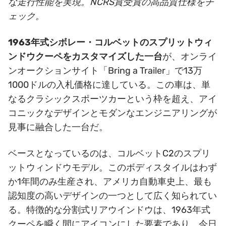
な走行性能を実現。NCRS賞受賞の高品質仕様をチ
ェック。
1963年式シボレー・コルベットのスプリットウィ
ンドウクーペをカスタマイズした一台
が、オンライ
ンオークションサイト「Bring a Trailer」で13万
1000ドルの入札価格に達している。この車は、単
なるクラシックスポーツカーという枠を超え、アイ
コニックなデザインとモダンなエンジニアリングが
見事に融合した一台だ。
ベースとなっているのは、コルベットC2のスプリ
ットウィンドウモデル。このボディスタイルはわず
か1年間のみ生産され、アメリカ自動車史上、最も
認知度の高いデザインの一つとして広く知られてい
る。特徴的な分割式リアウインドウは、1963年式
クーペを瞬く間にアイコンにした要素であり、今日