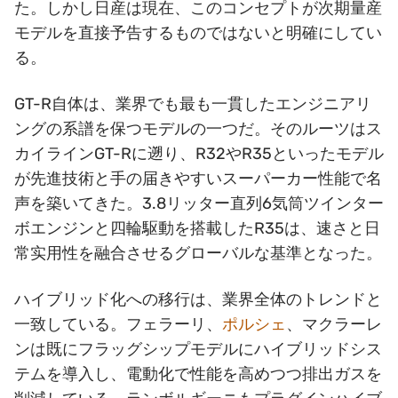
た。しかし日産は現在、このコンセプトが次期量産
モデルを直接予告するものではないと明確にしてい
る。
GT-R自体は、業界でも最も一貫したエンジニアリ
ングの系譜を保つモデルの一つだ。そのルーツはス
カイラインGT-Rに遡り、R32やR35といったモデル
が先進技術と手の届きやすいスーパーカー性能で名
声を築いてきた。3.8リッター直列6気筒ツインター
ボエンジンと四輪駆動を搭載したR35は、速さと日
常实用性を融合させるグローバルな基準となった。
ハイブリッド化への移行は、業界全体のトレンドと
一致している。フェラーリ、
ポルシェ
、マクラーレ
ンは既にフラッグシップモデルにハイブリッドシス
テムを導入し、電動化で性能を高めつつ排出ガスを